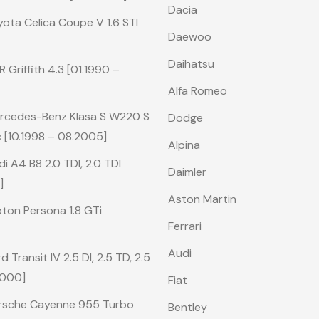
Dacia
ota Celica Coupe V 1.6 STI
Daewoo
Daihatsu
Griffith 4.3 [01.1990 –
Alfa Romeo
rcedes-Benz Klasa S W220 S
Dodge
 [10.1998 – 08.2005]
Alpina
 A4 B8 2.0 TDI, 2.0 TDI
Daimler
]
Aston Martin
ton Persona 1.8 GTi
Ferrari
Audi
Transit IV 2.5 DI, 2.5 TD, 2.5
2000]
Fiat
rsche Cayenne 955 Turbo
Bentley