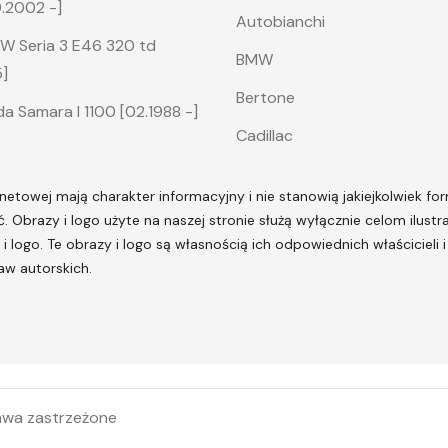
9.2002 -]
Autobianchi
W Seria 3 E46 320 td
BMW
]
Bertone
a Samara I 1100 [02.1988 -]
Cadillac
netowej mają charakter informacyjny i nie stanowią jakiejkolwiek form
ć.
Obrazy i logo użyte na naszej stronie służą wyłącznie celom ilus
 logo. Te obrazy i logo są własnością ich odpowiednich właścicieli
raw autorskich.
awa zastrzeżone