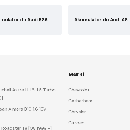
mulator do Audi RS6
Akumulator do Audi A8
Marki
hall Astra H 1.6, 1.6 Turbo
Chevrolet
9]
Catherham
san Almera B10 1.6 16V
Chrysler
Citroen
Roadster 1.8 [08.1999 -]