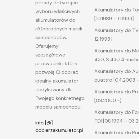
porady dotyczące
Akumulatory do Toy
wyboru właściwych
[10.1989 – 11.1993]
akumulatorów do
różnorodnych marek
Akumulatory do TVR 
samochodów.
12.1993]
Oferujemy
Akumulatory do Me
szczegółowe
430, S 430 4-matic
przewodniki, które
Akumulatory do Audi
pozwolą Ci dobrać
quattro [04.2008 -
idealny akumulator
dedykowany dla
Akumulatory do Pro
Twojego konkretnego
[08.2000 -]
modelu samochodu.
Akumulatory do Ford 
TDI [08.1994 – 03.
info [@]
dobierzakumulator.pl
Akumulatory do Po