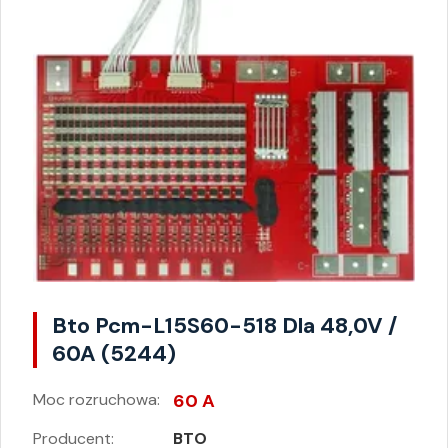
Bto Pcm-L15S60-518 Dla 48,0V /
60A (5244)
Moc rozruchowa:
60 A
Producent:
BTO