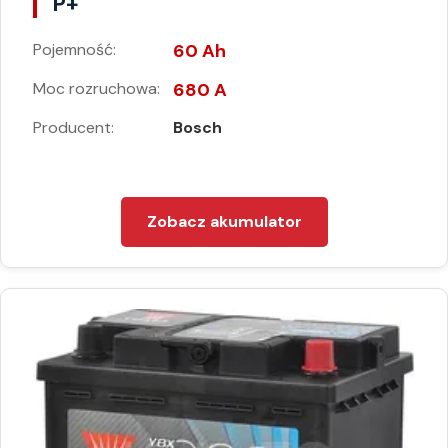
P+
Pojemność:
60 Ah
Moc rozruchowa:
680 A
Producent:
Bosch
Zobacz akumulator