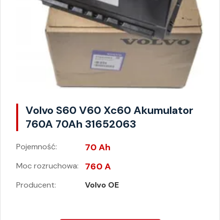
Volvo S60 V60 Xc60 Akumulator
760A 70Ah 31652063
Pojemność:
70 Ah
Moc rozruchowa:
760 A
Producent:
Volvo OE