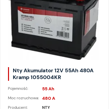
Nty Akumulator 12V 55Ah 480A
Kramp 1055004KR
Pojemność:
55 Ah
Moc rozruchowa:
480 A
Producent:
NTY