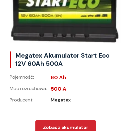
Megatex Akumulator Start Eco
12V 60Ah 500A
Pojemność:
60 Ah
Moc rozruchowa:
500 A
Producent:
Megatex
Zobacz akumulator