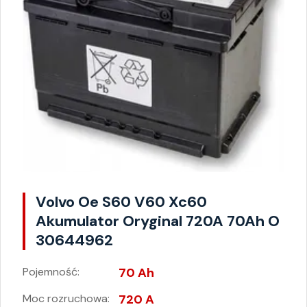
Volvo Oe S60 V60 Xc60
Akumulator Oryginal 720A 70Ah O
30644962
Pojemność:
70 Ah
Moc rozruchowa:
720 A