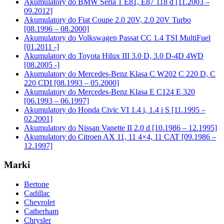
Akumulatory do BMW Seria 1 E81, E87 118 d [11.2003 –
09.2012]
Akumulatory do Fiat Coupe 2.0 20V, 2.0 20V Turbo
[08.1996 – 08.2000]
Akumulatory do Volkswagen Passat CC 1.4 TSI MultiFuel
[01.2011 -]
Akumulatory do Toyota Hilux III 3.0 D, 3.0 D-4D 4WD
[08.2005 -]
Akumulatory do Mercedes-Benz Klasa C W202 C 220 D, C
220 CDI [08.1993 – 05.2000]
Akumulatory do Mercedes-Benz Klasa E C124 E 320
[06.1993 – 06.1997]
Akumulatory do Honda Civic VI 1.4 i, 1.4 i S [11.1995 –
02.2001]
Akumulatory do Nissan Vanette II 2.0 d [10.1986 – 12.1995]
Akumulatory do Citroen AX 11, 11 4×4, 11 CAT [09.1986 –
12.1997]
Marki
Bertone
Cadillac
Chevrolet
Catherham
Chrysler