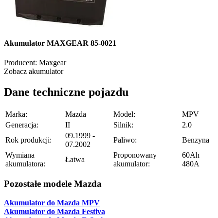
Akumulator MAXGEAR 85-0021
Producent:
Maxgear
Zobacz akumulator
Dane techniczne pojazdu
Marka:
Mazda
Model:
MPV
Generacja:
II
Silnik:
2.0
09.1999 -
Rok produkcji:
Paliwo:
Benzyna
07.2002
Wymiana
Proponowany
60Ah
Łatwa
akumulatora:
akumulator:
480A
Pozostałe modele Mazda
Akumulator do Mazda MPV
Akumulator do Mazda Festiva