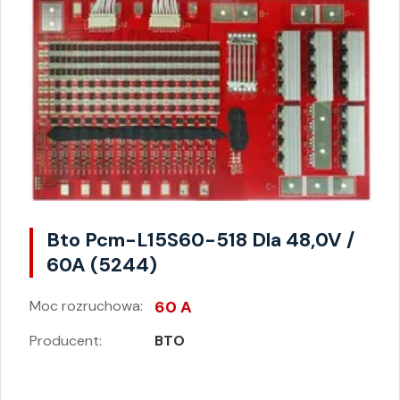
Bto Pcm-L15S60-518 Dla 48,0V /
60A (5244)
Moc rozruchowa:
60 A
Producent:
BTO