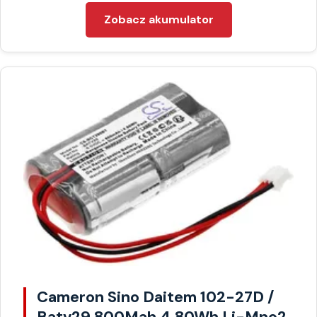
Zobacz akumulator
Cameron Sino Daitem 102-27D /
Batv29 800Mah 4.80Wh Li-Mno2