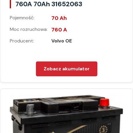
760A 70Ah 31652063
Pojemność:
70 Ah
Moc rozruchowa:
760 A
Producent:
Volvo OE
Zobacz akumulator