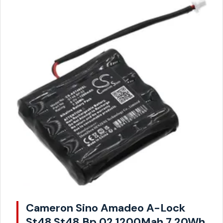
Cameron Sino Amadeo A-Lock
St48 St48.Bp.02 1200Mah 7.20Wh