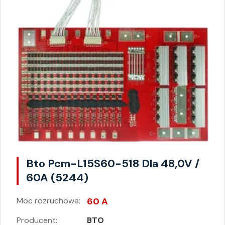
Bto Pcm-L15S60-518 Dla 48,0V /
60A (5244)
Moc rozruchowa:
60 A
Producent:
BTO