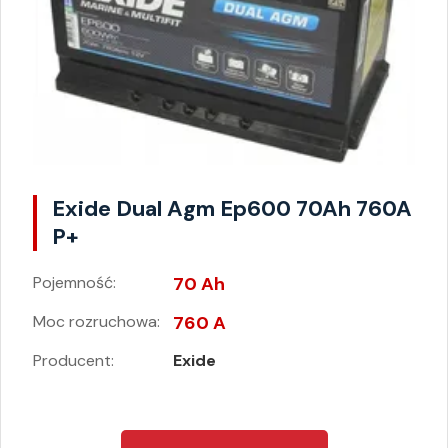
Exide Dual Agm Ep600 70Ah 760A
P+
Pojemność:
70 Ah
Moc rozruchowa:
760 A
Producent:
Exide