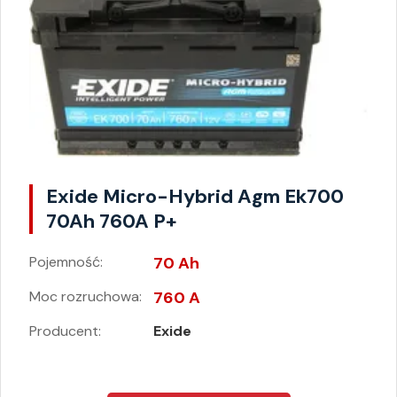
Exide Micro-Hybrid Agm Ek700
70Ah 760A P+
Pojemność:
70 Ah
Moc rozruchowa:
760 A
Producent:
Exide