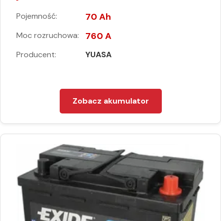
Pojemność:
70 Ah
Moc rozruchowa:
760 A
Producent:
YUASA
Zobacz akumulator