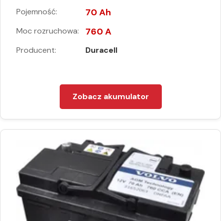
Pojemność:
70 Ah
Moc rozruchowa:
760 A
Producent:
Duracell
Zobacz akumulator