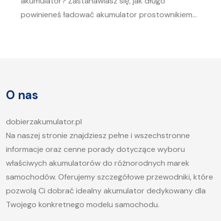
akumulator? Zastanawiasz się, jak długo
powinieneś ładować akumulator prostownikiem?
To pytanie zadaje sobie wielu kierowców.
Akumulator to serce każdego samochodu, a jego
sprawność jest kluczowa, aby móc bez problemu
uruchomić silnik, zwłaszcza w chłodne dni. W tym
artykule postaramy się odpowiedzieć na pytanie,
O nas
jak długo ładować akumulator samochodowy i
jakie […]
dobierzakumulator.pl
Na naszej stronie znajdziesz pełne i wszechstronne
informacje oraz cenne porady dotyczące wyboru
właściwych akumulatorów do różnorodnych marek
samochodów. Oferujemy szczegółowe przewodniki, które
pozwolą Ci dobrać idealny akumulator dedykowany dla
Twojego konkretnego modelu samochodu.