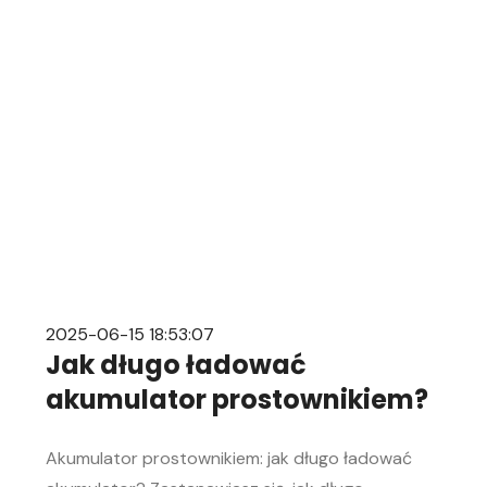
mechanice samochodowej. Objawy
rozładowanego akumulatora Rozładowanie
akumulatora w aucie to problem, którego żaden
kierowca […]
2025-06-15 18:53:07
Jak długo ładować
akumulator prostownikiem?
Akumulator prostownikiem: jak długo ładować