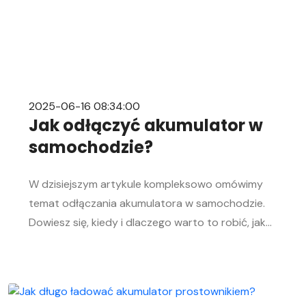
2025-06-16 08:34:00
Jak odłączyć akumulator w
samochodzie?
W dzisiejszym artykule kompleksowo omówimy
temat odłączania akumulatora w samochodzie.
Dowiesz się, kiedy i dlaczego warto to robić, jak
bezpiecznie odłączyć i podłączyć akumulator
samochodowy. Nasz przewodnik krok po kroku
pomoże Ci sprawnie przeprowadzić tę czynność,
niezależnie od Twojego doświadczenia w