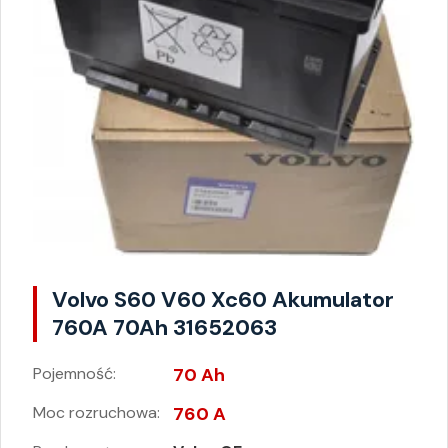
Volvo S60 V60 Xc60 Akumulator
760A 70Ah 31652063
Pojemność:
70 Ah
Moc rozruchowa:
760 A