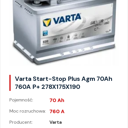
Varta Start-Stop Plus Agm 70Ah
760A P+ 278X175X190
Pojemność:
70 Ah
Moc rozruchowa:
760 A
Producent:
Varta