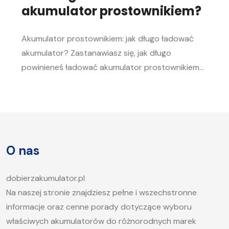
akumulator prostownikiem?
Akumulator prostownikiem: jak długo ładować
akumulator? Zastanawiasz się, jak długo
powinieneś ładować akumulator prostownikiem?
To pytanie zadaje sobie wielu kierowców.
Akumulator to serce każdego samochodu, a jego
sprawność jest kluczowa, aby móc bez problemu
uruchomić silnik, zwłaszcza w chłodne dni. W tym
artykule postaramy się odpowiedzieć na pytanie,
O nas
jak długo ładować akumulator samochodowy i
jakie […]
dobierzakumulator.pl
Na naszej stronie znajdziesz pełne i wszechstronne
informacje oraz cenne porady dotyczące wyboru
właściwych akumulatorów do różnorodnych marek