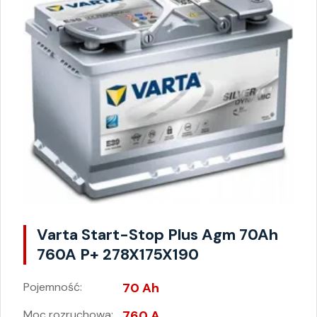
Varta Start-Stop Plus Agm 70Ah
760A P+ 278X175X190
Pojemność:
70 Ah
Moc rozruchowa:
760 A