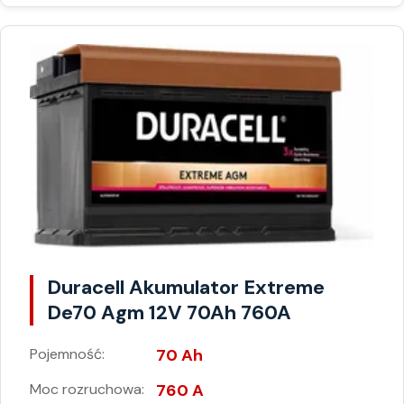
Duracell Akumulator Extreme
De70 Agm 12V 70Ah 760A
Pojemność:
70 Ah
Moc rozruchowa:
760 A