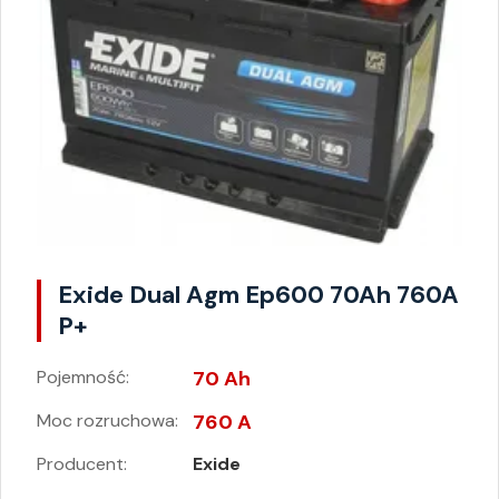
Exide Dual Agm Ep600 70Ah 760A
P+
Pojemność:
70 Ah
Moc rozruchowa:
760 A
Producent:
Exide