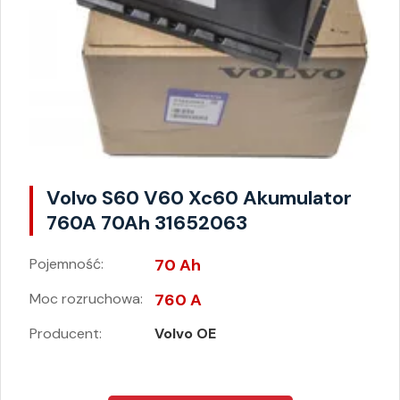
Volvo S60 V60 Xc60 Akumulator
760A 70Ah 31652063
Pojemność:
70 Ah
Moc rozruchowa:
760 A
Producent:
Volvo OE