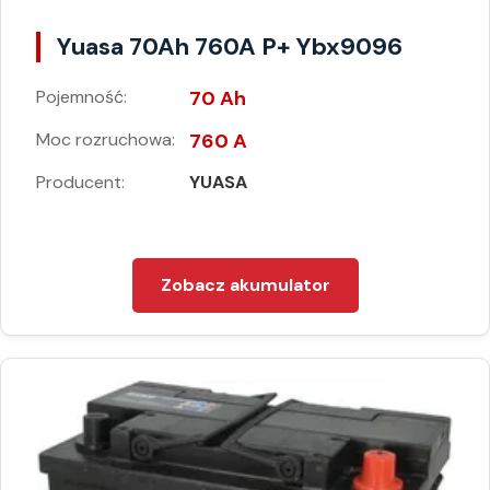
Yuasa 70Ah 760A P+ Ybx9096
Pojemność:
70 Ah
Moc rozruchowa:
760 A
Producent:
YUASA
Zobacz akumulator