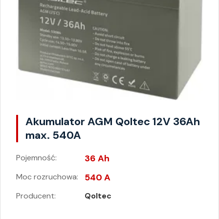
Akumulator AGM Qoltec 12V 36Ah
max. 540A
Pojemność:
36 Ah
Moc rozruchowa:
540 A
Producent:
Qoltec