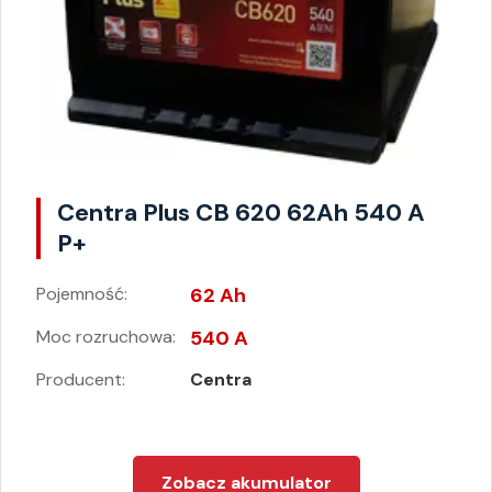
Centra Plus CB 620 62Ah 540 A
P+
Pojemność:
62 Ah
Moc rozruchowa:
540 A
Producent:
Centra
Zobacz akumulator