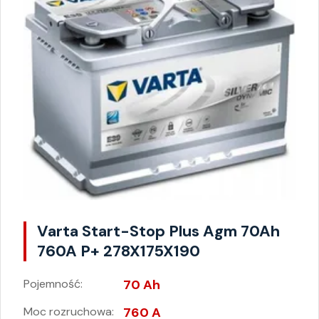
Varta Start-Stop Plus Agm 70Ah
760A P+ 278X175X190
Pojemność:
70 Ah
Moc rozruchowa:
760 A