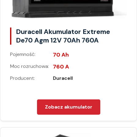
Duracell Akumulator Extreme
De70 Agm 12V 70Ah 760A
Pojemność:
70 Ah
Moc rozruchowa:
760 A
Producent:
Duracell
Zobacz akumulator