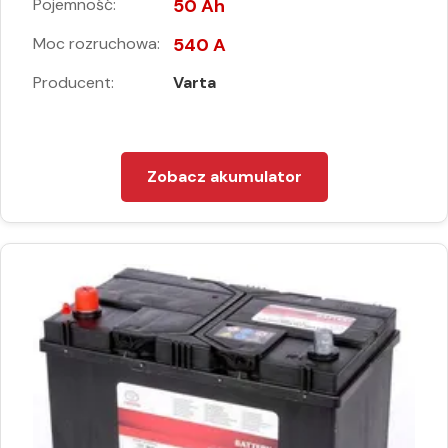
Pojemność:
50 Ah
Moc rozruchowa:
540 A
Producent:
Varta
Zobacz akumulator