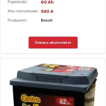
Pojemność:
60 Ah
Moc rozruchowa:
540 A
Producent:
Bosch
Zobacz akumulator