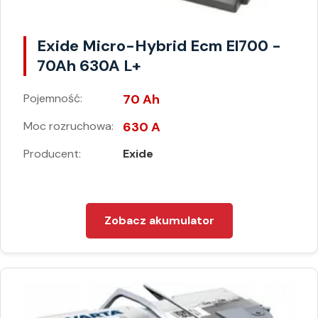
Exide Micro-Hybrid Ecm El700 -
70Ah 630A L+
Pojemność:
70 Ah
Moc rozruchowa:
630 A
Producent:
Exide
Zobacz akumulator