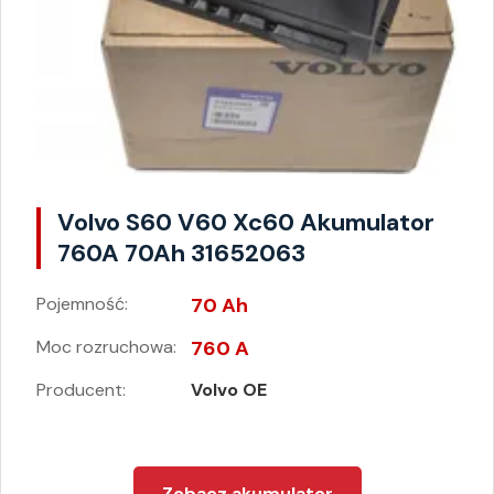
Volvo S60 V60 Xc60 Akumulator
760A 70Ah 31652063
Pojemność:
70 Ah
Moc rozruchowa:
760 A
Producent:
Volvo OE
Zobacz akumulator