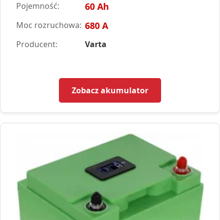
Pojemność:
60 Ah
Moc rozruchowa:
680 A
Producent:
Varta
Zobacz akumulator