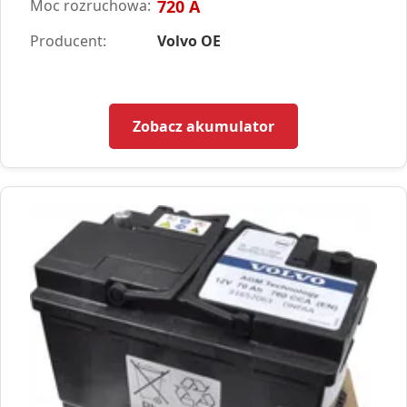
Moc rozruchowa:
720 A
Producent:
Volvo OE
Zobacz akumulator