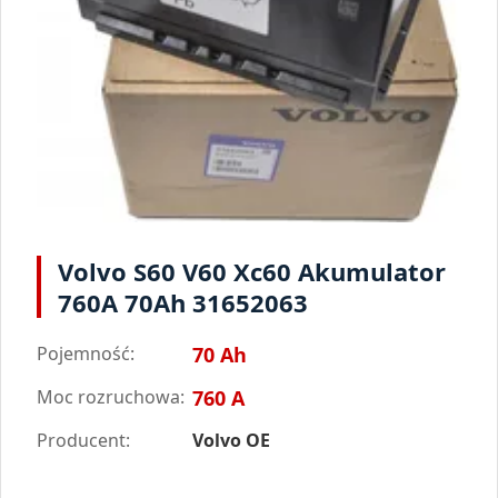
Volvo S60 V60 Xc60 Akumulator
760A 70Ah 31652063
Pojemność:
70 Ah
Moc rozruchowa:
760 A
Producent:
Volvo OE