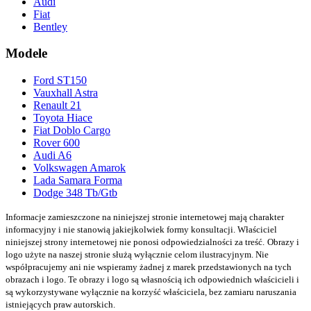
Audi
Fiat
Bentley
Modele
Ford ST150
Vauxhall Astra
Renault 21
Toyota Hiace
Fiat Doblo Cargo
Rover 600
Audi A6
Volkswagen Amarok
Lada Samara Forma
Dodge 348 Tb/Gtb
Informacje zamieszczone na niniejszej stronie internetowej mają charakter
informacyjny i nie stanowią jakiejkolwiek formy konsultacji. Właściciel
niniejszej strony internetowej nie ponosi odpowiedzialności za treść.
Obrazy i
logo użyte na naszej stronie służą wyłącznie celom ilustracyjnym. Nie
współpracujemy ani nie wspieramy żadnej z marek przedstawionych na tych
obrazach i logo. Te obrazy i logo są własnością ich odpowiednich właścicieli i
są wykorzystywane wyłącznie na korzyść właściciela, bez zamiaru naruszania
istniejących praw autorskich.