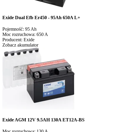
Exide Dual Efb Er450 - 95Ah 650A L+
Pojemność:
95 Ah
Moc rozruchowa:
650 A
Producent:
Exide
Zobacz akumulator
Exide AGM 12V 9.5AH 130A ET12A-BS
Moc rozruchowa:
130 A