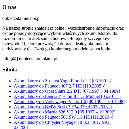
O nas
dobierzakumulator.pl
Na naszej stronie znajdziesz pełne i wszechstronne informacje oraz
cenne porady dotyczące wyboru właściwych akumulatorów do
różnorodnych marek samochodów. Oferujemy szczegółowe
przewodniki, które pozwolą Ci dobrać idealny akumulator
dedykowany dla Twojego konkretnego modelu samochodu.
info [@] dobierzakumulator.pl
Silniki
Akumulatory do Zastava Yugo Florida 1.3 [03.1991 -]
Akumulatory do Peugeot 407 2.7 HDi [10.2005 -]
Akumulatory do Opel Sintra 2.2 DTI [07.1997 – 04.1999]
Akumulatory do Lancia Ypsilon III 1.3 Multijet [05.2011 -]
Akumulatory do Volkswagen Vento 1.6 [09.1992 – 09.1998]
Akumulatory do BMW Seria 3 F34 320 d [03.2013 -]
Akumulatory do Mazda 626 V 2.0 [05.1997 – 10.2002]
Akumulatory do Peugeot 508 SW 1.6 HDi [11.2010 -]
Akumulatory do Chrysler Voyager III 3.3 i [01.1995 –
03.2001]