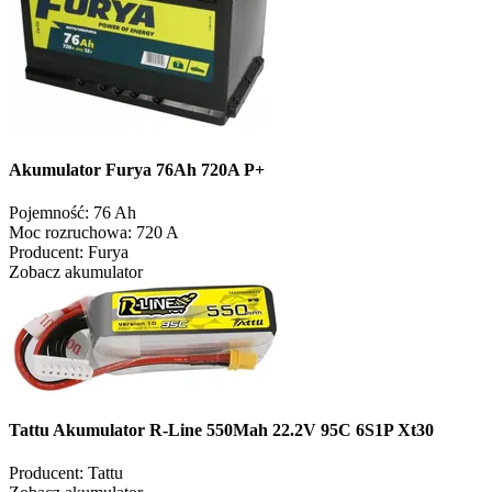
Akumulator Furya 76Ah 720A P+
Pojemność:
76 Ah
Moc rozruchowa:
720 A
Producent:
Furya
Zobacz akumulator
Tattu Akumulator R-Line 550Mah 22.2V 95C 6S1P Xt30
Producent:
Tattu