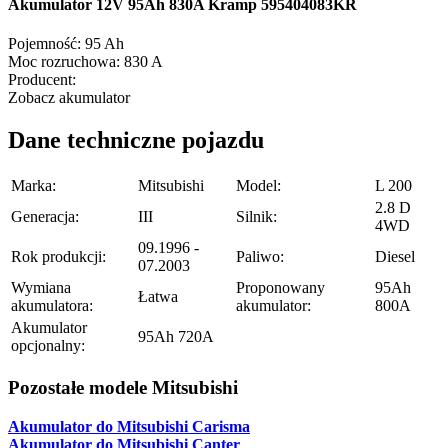
Akumulator 12V 95Ah 830A Kramp 595404083KR
Pojemność:
95 Ah
Moc rozruchowa:
830 A
Producent:
Zobacz akumulator
Dane techniczne pojazdu
Marka:
Mitsubishi
Model:
L 200
2.8 D
Generacja:
III
Silnik:
4WD
09.1996 -
Rok produkcji:
Paliwo:
Diesel
07.2003
Wymiana
Proponowany
95Ah
Łatwa
akumulatora:
akumulator:
800A
Akumulator
95Ah 720A
opcjonalny:
Pozostałe modele Mitsubishi
Akumulator do Mitsubishi Carisma
Akumulator do Mitsubishi Canter