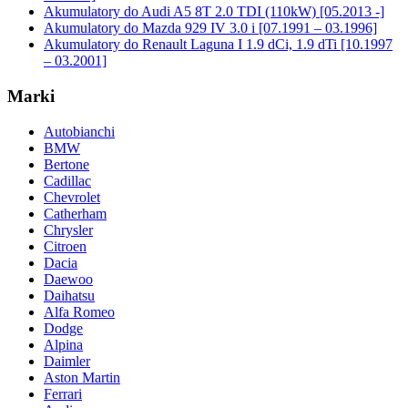
Akumulatory do Audi A5 8T 2.0 TDI (110kW) [05.2013 -]
Akumulatory do Mazda 929 IV 3.0 i [07.1991 – 03.1996]
Akumulatory do Renault Laguna I 1.9 dCi, 1.9 dTi [10.1997
– 03.2001]
Marki
Autobianchi
BMW
Bertone
Cadillac
Chevrolet
Catherham
Chrysler
Citroen
Dacia
Daewoo
Daihatsu
Alfa Romeo
Dodge
Alpina
Daimler
Aston Martin
Ferrari