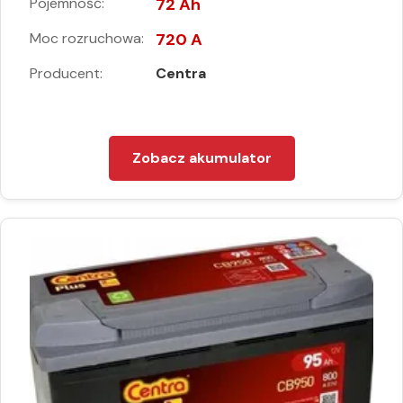
Pojemność:
72 Ah
Moc rozruchowa:
720 A
Producent:
Centra
Zobacz akumulator