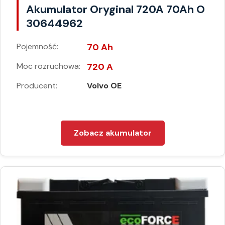
Akumulator Oryginal 720A 70Ah O
30644962
Pojemność:
70 Ah
Moc rozruchowa:
720 A
Producent:
Volvo OE
Zobacz akumulator