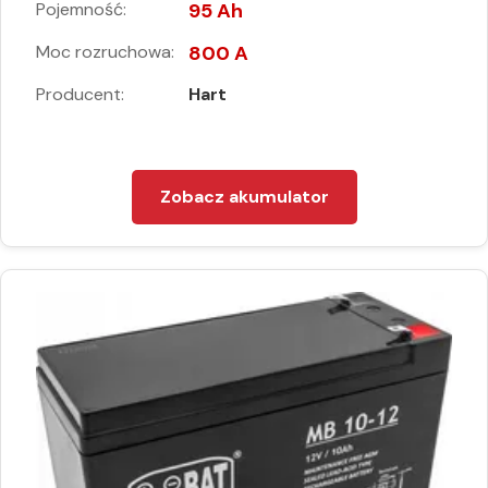
Pojemność:
95 Ah
Moc rozruchowa:
800 A
Producent:
Hart
Zobacz akumulator