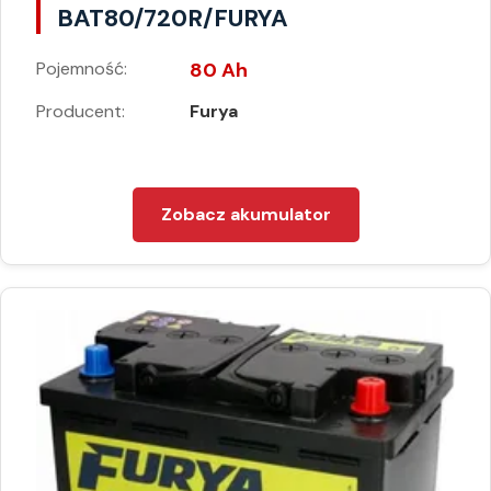
BAT80/720R/FURYA
Pojemność:
80 Ah
Producent:
Furya
Zobacz akumulator