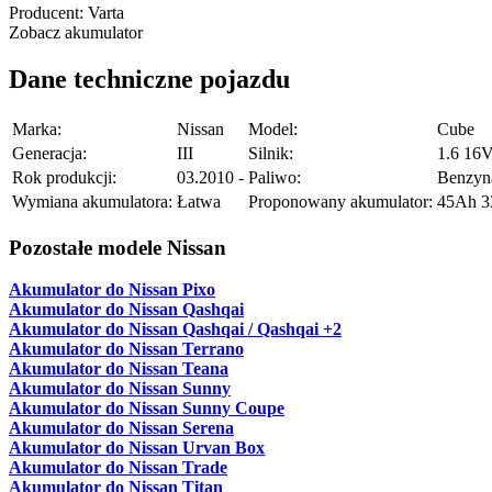
Producent:
Varta
Zobacz akumulator
Dane techniczne pojazdu
Marka:
Nissan
Model:
Cube
Generacja:
III
Silnik:
1.6 16
Rok produkcji:
03.2010 -
Paliwo:
Benzyn
Wymiana akumulatora:
Łatwa
Proponowany akumulator:
45Ah 
Pozostałe modele Nissan
Akumulator do Nissan Pixo
Akumulator do Nissan Qashqai
Akumulator do Nissan Qashqai / Qashqai +2
Akumulator do Nissan Terrano
Akumulator do Nissan Teana
Akumulator do Nissan Sunny
Akumulator do Nissan Sunny Coupe
Akumulator do Nissan Serena
Akumulator do Nissan Urvan Box
Akumulator do Nissan Trade
Akumulator do Nissan Titan