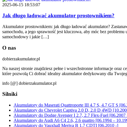
2025-06-15 18:53:07
Jak długo ładować akumulator prostownikiem?
Akumulator prostownikiem: jak długo ładować akumulator? Zastanawi
samochodu, a jego sprawność jest kluczowa, aby móc bez problemu u
samochodowy i jakie […]
O nas
dobierzakumulator.pl
Na naszej stronie znajdziesz pełne i wszechstronne informacje or
które pozwolą Ci dobrać idealny akumulator dedykowany dla Twoj
info [@] dobierzakumulator.pl
Silniki
Akumulatory do Maserati Quattroporte III 4.7 S, 4.7 GT S [06.
Akumulatory do Chevrolet Captiva 2.0 D, 2.0 D 4WD [10.200
Akumulatory do Dodge Avenger I 2.7, 2.7 Flex-Fuel [06.2007 
Akumulatory do Audi A6 C4 2.6, 2.6 quattro [06.1994 – 10.19
Akumulatory do Vauxhall Meriva B 1.7 CDTI [06.2010 -]