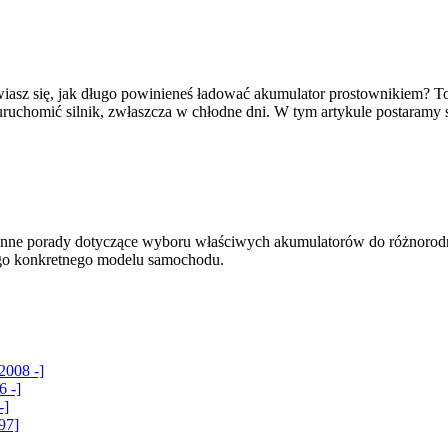
asz się, jak długo powinieneś ładować akumulator prostownikiem? To
ruchomić silnik, zwłaszcza w chłodne dni. W tym artykule postaramy 
az cenne porady dotyczące wyboru właściwych akumulatorów do różno
ego konkretnego modelu samochodu.
2008 -]
6 -]
-]
97]