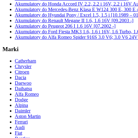
Akumulatory do Honda Accord IV 2.2, 2.2 i 16V, 2.2 i 16V Au
Akumulatory do Mercedes-Benz Klasa E W124 300 E, 300 E 4-
Akumulatory do Hyundai Pony / Excel 1.5, 1.5 i [10.1989 – 0
Akumulatory do Renault Megane II 1.6, 1.6 16V [09.2003 -]
Akumulatory do Peugeot 206 I 1.6 16V [07.2002 -]
Akumulatory do Ford Fiesta MK3 1.6, 1.6 i 16V, 1.6 Turbo, 1
Akumulatory do Alfa Romeo Spider 916S 3.0 V6; 3.0 V6 24V 
Marki
Catherham
Chrysler
Citroen
Dacia
Daewoo
Daihatsu
Alfa Romeo
Dodge
Alpina
Daimler
Aston Martin
Ferrari
Audi
Fiat