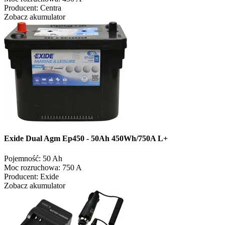
Producent:
Centra
Zobacz akumulator
Exide Dual Agm Ep450 - 50Ah 450Wh/750A L+
Pojemność:
50 Ah
Moc rozruchowa:
750 A
Producent:
Exide
Zobacz akumulator