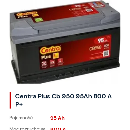
Centra Plus Cb 950 95Ah 800 A
P+
Pojemność:
95 Ah
Moc rozruchowa:
800 A