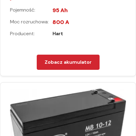
Pojemność:
95 Ah
Moc rozruchowa:
800 A
Producent:
Hart
Zobacz akumulator