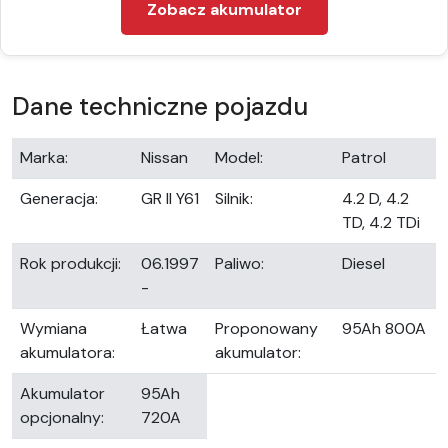
Zobacz akumulator
Dane techniczne pojazdu
Marka:
Nissan
Model:
Patrol
Generacja:
GR II Y61
Silnik:
4.2 D, 4.2
TD, 4.2 TDi
Rok produkcji:
06.1997
Paliwo:
Diesel
-
Wymiana
Łatwa
Proponowany
95Ah 800A
akumulatora:
akumulator:
Akumulator
95Ah
opcjonalny:
720A