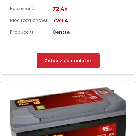
Pojemność:
72 Ah
Moc rozruchowa:
720 A
Producent:
Centra
Zobacz akumulator