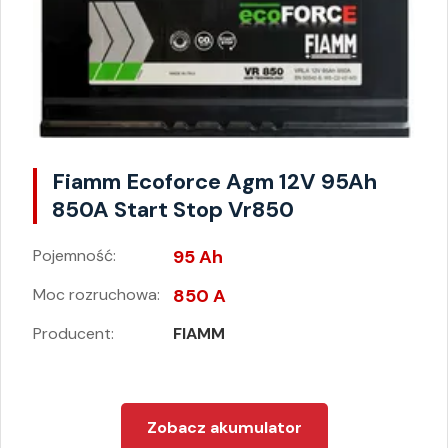
Fiamm Ecoforce Agm 12V 95Ah
850A Start Stop Vr850
Pojemność:
95 Ah
Moc rozruchowa:
850 A
Producent:
FIAMM
Zobacz akumulator