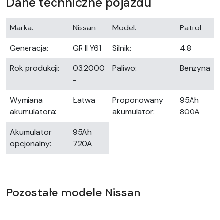
Dane techniczne pojazdu
Marka:
Nissan
Model:
Patrol
Generacja:
GR II Y61
Silnik:
4.8
Rok produkcji:
03.2000
Paliwo:
Benzyna
-
Wymiana
Łatwa
Proponowany
95Ah
akumulatora:
akumulator:
800A
Akumulator
95Ah
opcjonalny:
720A
Pozostałe modele Nissan