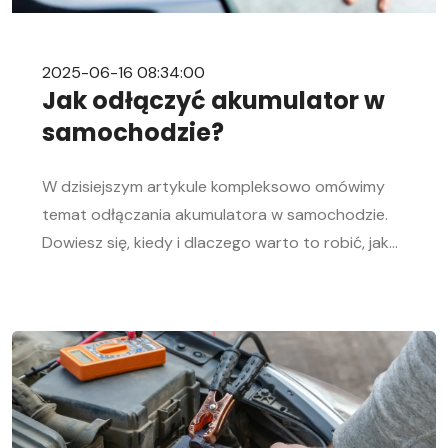
2025-06-16 08:34:00
Jak odłączyć akumulator w
samochodzie?
W dzisiejszym artykule kompleksowo omówimy
temat odłączania akumulatora w samochodzie.
Dowiesz się, kiedy i dlaczego warto to robić, jak
bezpiecznie odłączyć i podłączyć akumulator
samochodowy. Nasz przewodnik krok po kroku
pomoże Ci sprawnie przeprowadzić tę czynność,
niezależnie od Twojego doświadczenia w
mechanice samochodowej. Objawy
rozładowanego akumulatora Rozładowanie
akumulatora w aucie to problem, którego żaden