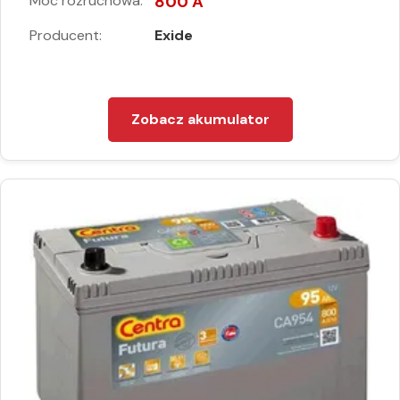
Moc rozruchowa:
800 A
Producent:
Exide
Zobacz akumulator