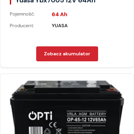
Yuasa Ybx7005 12V 64Ah
Pojemność:
64 Ah
Producent:
YUASA
Zobacz akumulator