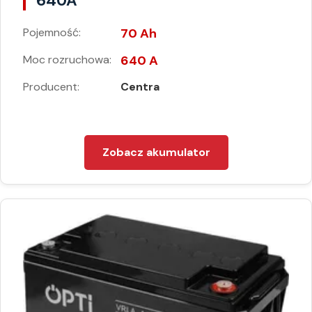
640A
Pojemność:
70 Ah
Moc rozruchowa:
640 A
Producent:
Centra
Zobacz akumulator