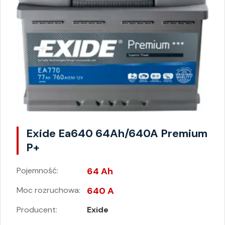
Exide Ea640 64Ah/640A Premium
P+
Pojemność:
64 Ah
Moc rozruchowa:
640 A
Producent:
Exide