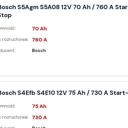
Bosch S5Agm S5A08 12V 70 Ah / 760 A Star
Stop
emność:
70 Ah
 rozruchowa:
760 A
ducent:
Bosch
Bosch S4Efb S4E10 12V 75 Ah / 730 A Start
emność:
75 Ah
 rozruchowa:
730 A