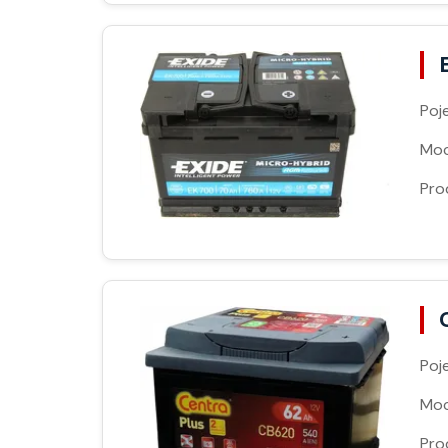
Poj
Moc
Pro
Poj
Moc
Pro