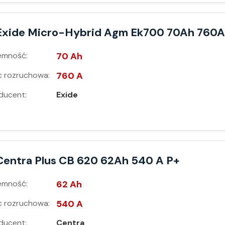
Exide Micro-Hybrid Agm Ek700 70Ah 760A
emność:
70 Ah
 rozruchowa:
760 A
ducent:
Exide
Centra Plus CB 620 62Ah 540 A P+
emność:
62 Ah
 rozruchowa:
540 A
ducent:
Centra