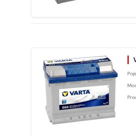
Poj
Moc
Pro