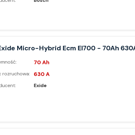
ducent:
Bosch
Exide Micro-Hybrid Ecm El700 - 70Ah 630
emność:
70 Ah
 rozruchowa:
630 A
ducent:
Exide