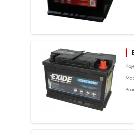
Poj
Moc
Pro