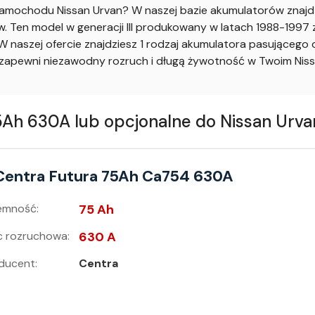
mochodu Nissan Urvan? W naszej bazie akumulatorów znajdzi
Ten model w generacji III produkowany w latach 1988-1997 z 
 naszej ofercie znajdziesz 1 rodzaj akumulatora pasującego
apewni niezawodny rozruch i długą żywotność w Twoim Niss
 630A lub opcjonalne do Nissan Urvan I
Centra Futura 75Ah Ca754 630A
emność:
75 Ah
 rozruchowa:
630 A
ducent:
Centra