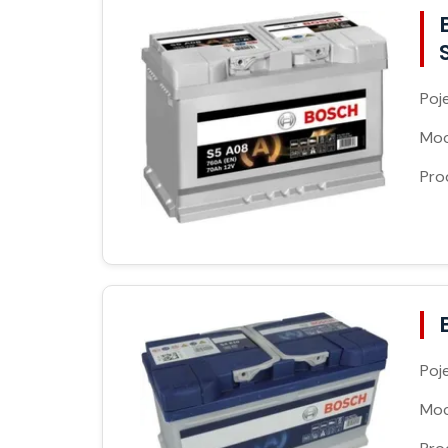
Poj
Moc
Pro
Poj
Moc