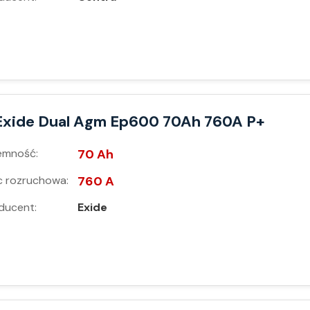
Exide Dual Agm Ep600 70Ah 760A P+
emność:
70 Ah
 rozruchowa:
760 A
ducent:
Exide