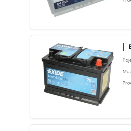
Pro
Poj
Moc
Pro