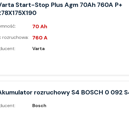
Varta Start-Stop Plus Agm 70Ah 760A P+
278X175X190
emność:
70 Ah
 rozruchowa:
760 A
ducent:
Varta
Akumulator rozruchowy S4 BOSCH 0 092 S
ducent:
Bosch