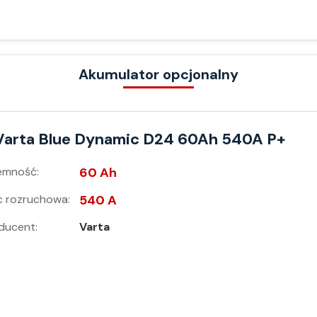
Akumulator opcjonalny
Varta Blue Dynamic D24 60Ah 540A P+
emność:
60 Ah
 rozruchowa:
540 A
ducent:
Varta