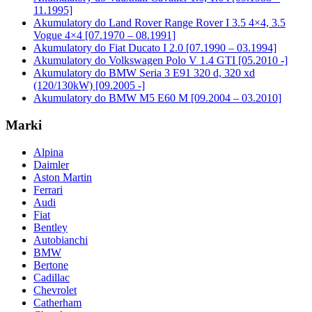
11.1995]
Akumulatory do Land Rover Range Rover I 3.5 4×4, 3.5
Vogue 4×4 [07.1970 – 08.1991]
Akumulatory do Fiat Ducato I 2.0 [07.1990 – 03.1994]
Akumulatory do Volkswagen Polo V 1.4 GTI [05.2010 -]
Akumulatory do BMW Seria 3 E91 320 d, 320 xd
(120/130kW) [09.2005 -]
Akumulatory do BMW M5 E60 M [09.2004 – 03.2010]
Marki
Alpina
Daimler
Aston Martin
Ferrari
Audi
Fiat
Bentley
Autobianchi
BMW
Bertone
Cadillac
Chevrolet
Catherham