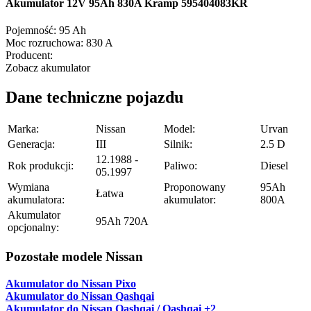
Akumulator 12V 95Ah 830A Kramp 595404083KR
Pojemność:
95 Ah
Moc rozruchowa:
830 A
Producent:
Zobacz akumulator
Dane techniczne pojazdu
Marka:
Nissan
Model:
Urvan
Generacja:
III
Silnik:
2.5 D
12.1988 -
Rok produkcji:
Paliwo:
Diesel
05.1997
Wymiana
Proponowany
95Ah
Łatwa
akumulatora:
akumulator:
800A
Akumulator
95Ah 720A
opcjonalny:
Pozostałe modele Nissan
Akumulator do Nissan Pixo
Akumulator do Nissan Qashqai
Akumulator do Nissan Qashqai / Qashqai +2