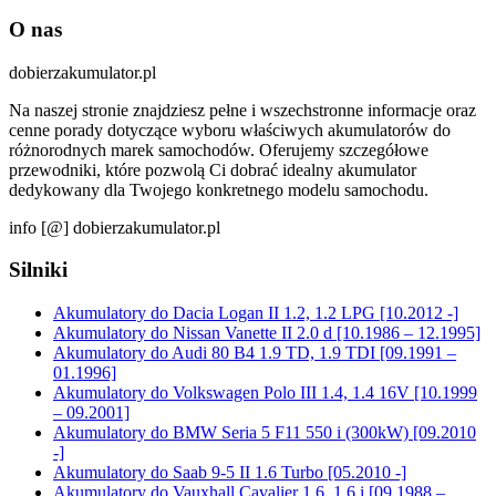
O nas
dobierzakumulator.pl
Na naszej stronie znajdziesz pełne i wszechstronne informacje oraz
cenne porady dotyczące wyboru właściwych akumulatorów do
różnorodnych marek samochodów. Oferujemy szczegółowe
przewodniki, które pozwolą Ci dobrać idealny akumulator
dedykowany dla Twojego konkretnego modelu samochodu.
info [@] dobierzakumulator.pl
Silniki
Akumulatory do Dacia Logan II 1.2, 1.2 LPG [10.2012 -]
Akumulatory do Nissan Vanette II 2.0 d [10.1986 – 12.1995]
Akumulatory do Audi 80 B4 1.9 TD, 1.9 TDI [09.1991 –
01.1996]
Akumulatory do Volkswagen Polo III 1.4, 1.4 16V [10.1999
– 09.2001]
Akumulatory do BMW Seria 5 F11 550 i (300kW) [09.2010
-]
Akumulatory do Saab 9-5 II 1.6 Turbo [05.2010 -]
Akumulatory do Vauxhall Cavalier 1.6, 1.6 i [09.1988 –