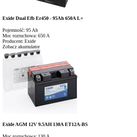
Exide Dual Efb Er450 - 95Ah 650A L+
Pojemność:
95 Ah
Moc rozruchowa:
650 A
Producent:
Exide
Zobacz akumulator
Exide AGM 12V 9.5AH 130A ET12A-BS
Moc rozruchowa:
130 A