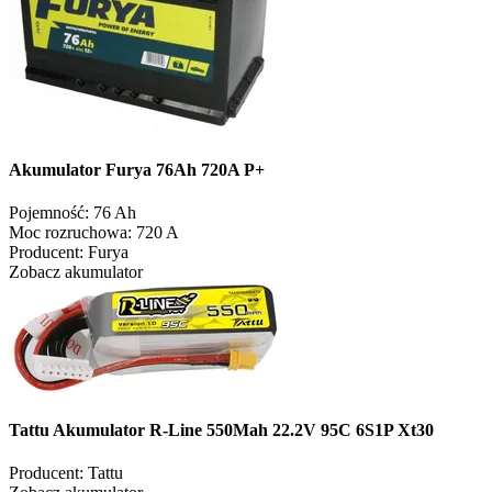
Akumulator Furya 76Ah 720A P+
Pojemność:
76 Ah
Moc rozruchowa:
720 A
Producent:
Furya
Zobacz akumulator
Tattu Akumulator R-Line 550Mah 22.2V 95C 6S1P Xt30
Producent:
Tattu