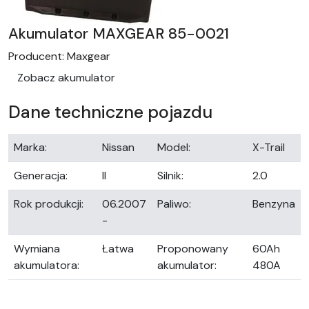
Akumulator MAXGEAR 85-0021
Producent:
Maxgear
Zobacz akumulator
Dane techniczne pojazdu
Marka:
Nissan
Model:
X-Trail
Generacja:
II
Silnik:
2.0
Rok produkcji:
06.2007
Paliwo:
Benzyna
-
Wymiana
Łatwa
Proponowany
60Ah
akumulatora:
akumulator:
480A