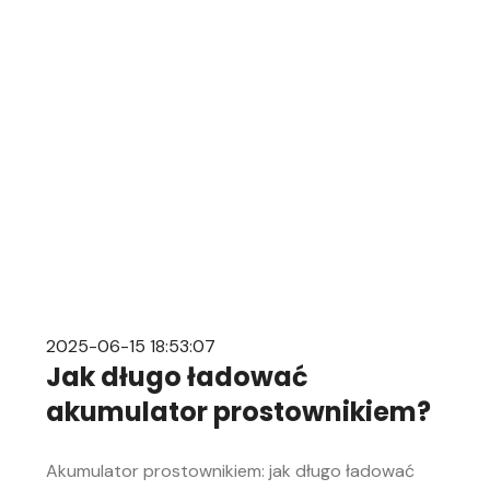
mechanice samochodowej. Objawy
rozładowanego akumulatora Rozładowanie
akumulatora w aucie to problem, którego żaden
kierowca […]
2025-06-15 18:53:07
Jak długo ładować
akumulator prostownikiem?
Akumulator prostownikiem: jak długo ładować