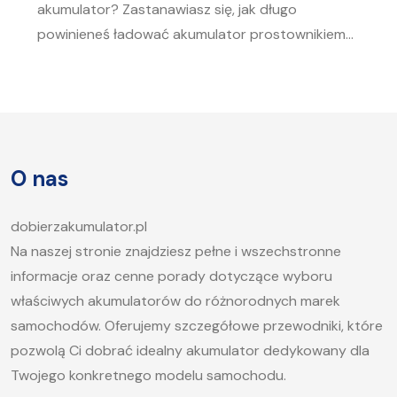
akumulator? Zastanawiasz się, jak długo
powinieneś ładować akumulator prostownikiem?
To pytanie zadaje sobie wielu kierowców.
Akumulator to serce każdego samochodu, a jego
sprawność jest kluczowa, aby móc bez problemu
uruchomić silnik, zwłaszcza w chłodne dni. W tym
artykule postaramy się odpowiedzieć na pytanie,
O nas
jak długo ładować akumulator samochodowy i
jakie […]
dobierzakumulator.pl
Na naszej stronie znajdziesz pełne i wszechstronne
informacje oraz cenne porady dotyczące wyboru
właściwych akumulatorów do różnorodnych marek
samochodów. Oferujemy szczegółowe przewodniki, które
pozwolą Ci dobrać idealny akumulator dedykowany dla
Twojego konkretnego modelu samochodu.