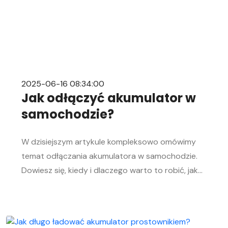
2025-06-16 08:34:00
Jak odłączyć akumulator w
samochodzie?
W dzisiejszym artykule kompleksowo omówimy
temat odłączania akumulatora w samochodzie.
Dowiesz się, kiedy i dlaczego warto to robić, jak
bezpiecznie odłączyć i podłączyć akumulator
samochodowy. Nasz przewodnik krok po kroku
pomoże Ci sprawnie przeprowadzić tę czynność,
niezależnie od Twojego doświadczenia w