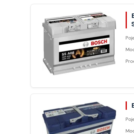
Poj
Moc
Pro
Poj
Moc