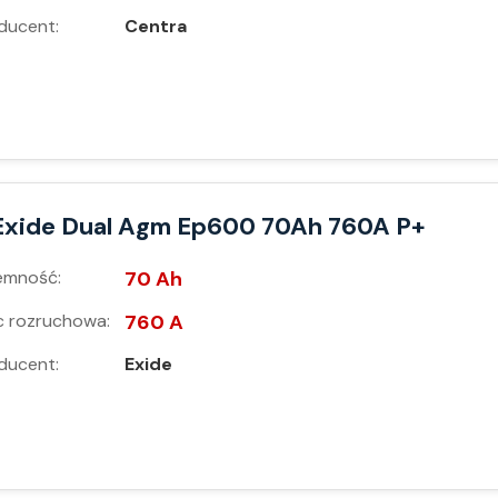
ducent:
Centra
Exide Dual Agm Ep600 70Ah 760A P+
emność:
70 Ah
 rozruchowa:
760 A
ducent:
Exide