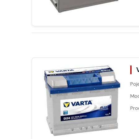
Poj
Moc
Pro