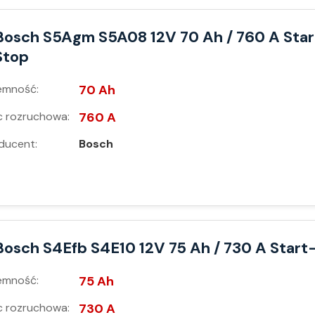
Bosch S5Agm S5A08 12V 70 Ah / 760 A Star
Stop
emność:
70 Ah
 rozruchowa:
760 A
ducent:
Bosch
Bosch S4Efb S4E10 12V 75 Ah / 730 A Start
emność:
75 Ah
 rozruchowa:
730 A