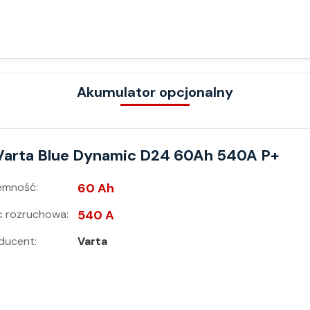
Akumulator opcjonalny
Varta Blue Dynamic D24 60Ah 540A P+
emność:
60 Ah
 rozruchowa:
540 A
ducent:
Varta