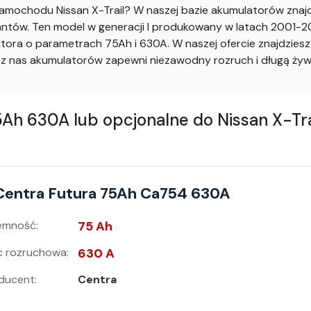
mochodu Nissan X-Trail? W naszej bazie akumulatorów znajd
tów. Ten model w generacji I produkowany w latach 2001-2001 z
tora o parametrach 75Ah i 630A. W naszej ofercie znajdziesz
nas akumulatorów zapewni niezawodny rozruch i długą żywo
630A lub opcjonalne do Nissan X-Trail I
Centra Futura 75Ah Ca754 630A
emność:
75 Ah
 rozruchowa:
630 A
ducent:
Centra