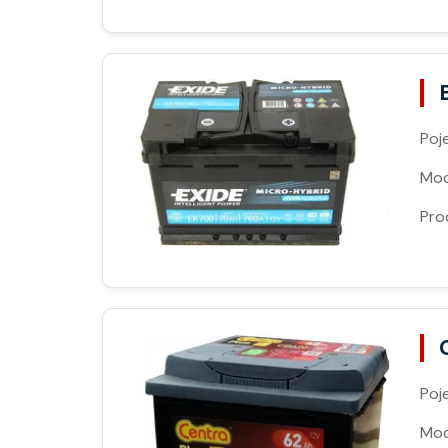
Poj
Moc
Pro
Poj
Moc