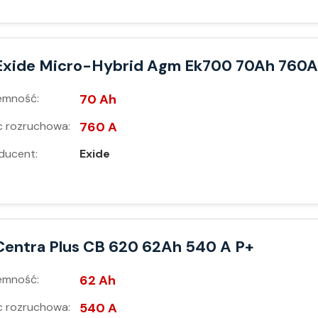
Exide Micro-Hybrid Agm Ek700 70Ah 760A
emność:
70 Ah
 rozruchowa:
760 A
ducent:
Exide
Centra Plus CB 620 62Ah 540 A P+
emność:
62 Ah
 rozruchowa:
540 A