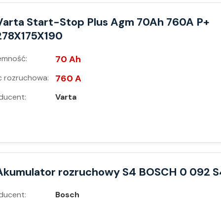
Varta Start-Stop Plus Agm 70Ah 760A P+
278X175X190
emność:
70 Ah
 rozruchowa:
760 A
ducent:
Varta
Akumulator rozruchowy S4 BOSCH 0 092 S
ducent:
Bosch