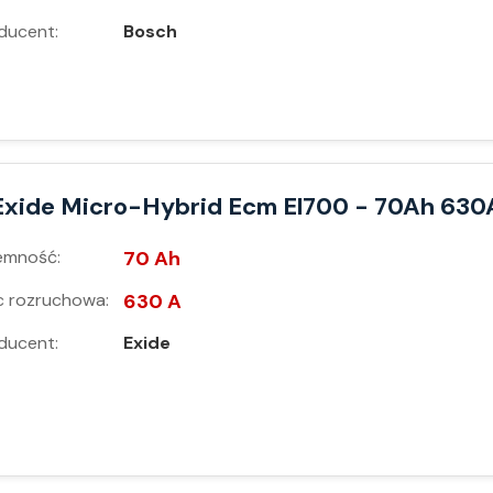
ducent:
Bosch
Exide Micro-Hybrid Ecm El700 - 70Ah 630
emność:
70 Ah
 rozruchowa:
630 A
ducent:
Exide