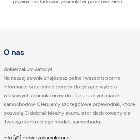
powinieneś ładować akumulator prostownikiem?
To pytanie zadaje sobie wielu kierowców.
Akumulator to serce każdego samochodu, a jego
sprawność jest kluczowa, aby móc bez problemu
uruchomić silnik, zwłaszcza w chłodne dni. W tym
artykule postaramy się odpowiedzieć na pytanie,
O nas
jak długo ładować akumulator samochodowy i
jakie […]
dobierzakumulator.pl
Na naszej stronie znajdziesz pełne i wszechstronne
informacje oraz cenne porady dotyczące wyboru
właściwych akumulatorów do różnorodnych marek
samochodów. Oferujemy szczegółowe przewodniki, które
pozwolą Ci dobrać idealny akumulator dedykowany dla
Twojego konkretnego modelu samochodu.
info [@] dobierzakumulator.pl