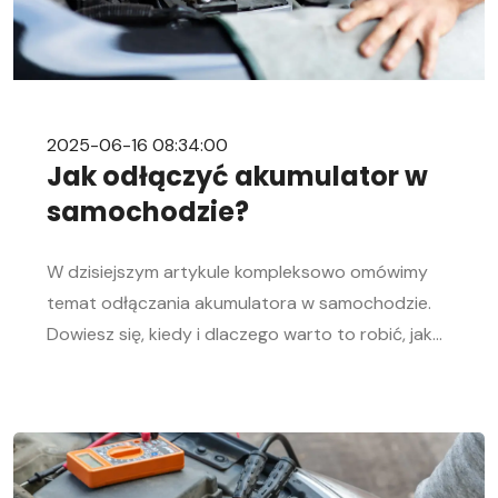
2025-06-16 08:34:00
Jak odłączyć akumulator w
samochodzie?
W dzisiejszym artykule kompleksowo omówimy
temat odłączania akumulatora w samochodzie.
Dowiesz się, kiedy i dlaczego warto to robić, jak
bezpiecznie odłączyć i podłączyć akumulator
samochodowy. Nasz przewodnik krok po kroku
pomoże Ci sprawnie przeprowadzić tę czynność,
niezależnie od Twojego doświadczenia w
mechanice samochodowej. Objawy