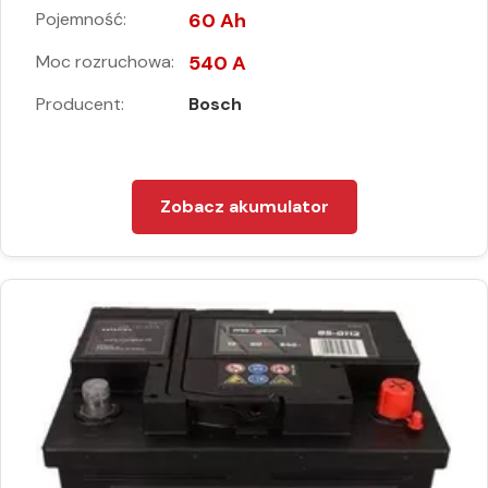
Pojemność:
60 Ah
Moc rozruchowa:
540 A
Producent:
Bosch
Zobacz akumulator