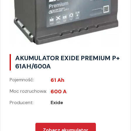
AKUMULATOR EXIDE PREMIUM P+
61AH/600A
Pojemność:
61 Ah
Moc rozruchowa:
600 A
Producent:
Exide
Zobacz akumulator