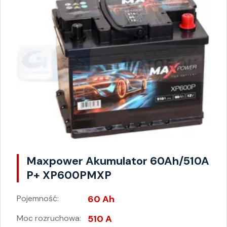
Maxpower Akumulator 60Ah/510A
P+ XP600PMXP
Pojemność:
60 Ah
Moc rozruchowa:
510 A