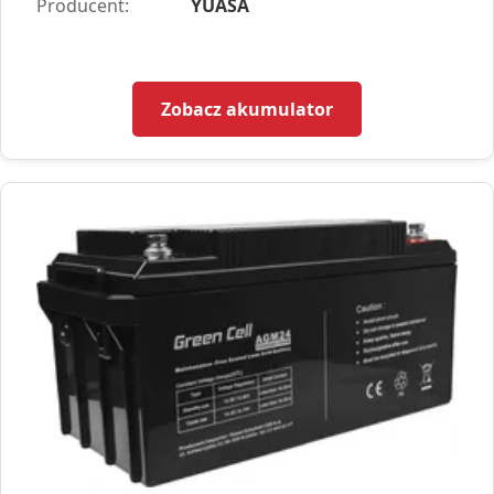
Producent:
YUASA
Zobacz akumulator