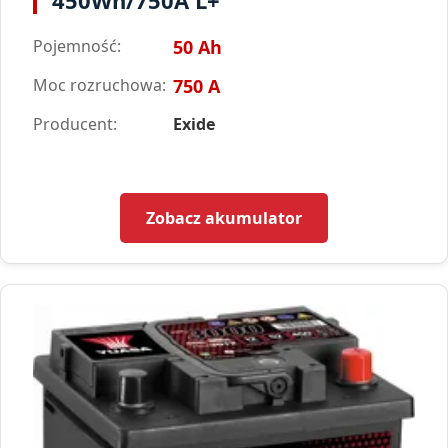
Pojemność:
50 Ah
Moc rozruchowa:
750 A
Producent:
Exide
Zobacz akumulator