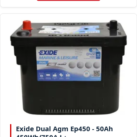
Exide Dual Agm Ep450 - 50Ah
450Wh/750A L+