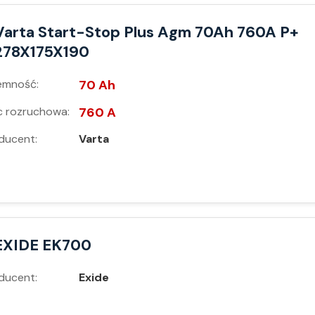
Varta Start-Stop Plus Agm 70Ah 760A P+
278X175X190
emność:
70 Ah
 rozruchowa:
760 A
ducent:
Varta
EXIDE EK700
ducent:
Exide