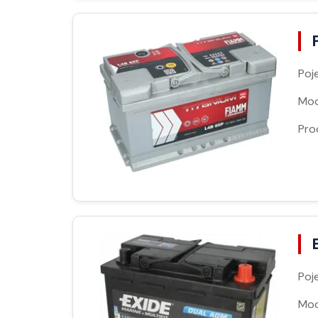
Poj
Moc
Pro
Poj
Moc