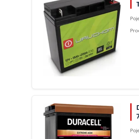
Poj
Pro
Poj