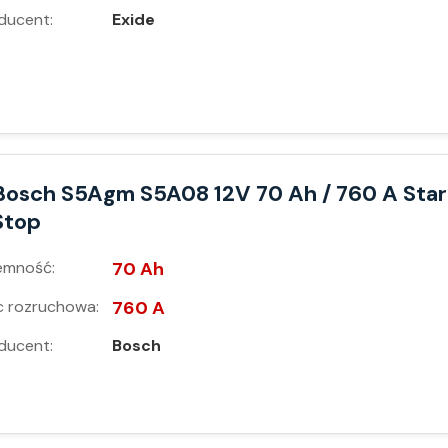
ducent:
Exide
Bosch S5Agm S5A08 12V 70 Ah / 760 A Star
Stop
emność:
70 Ah
 rozruchowa:
760 A
ducent:
Bosch