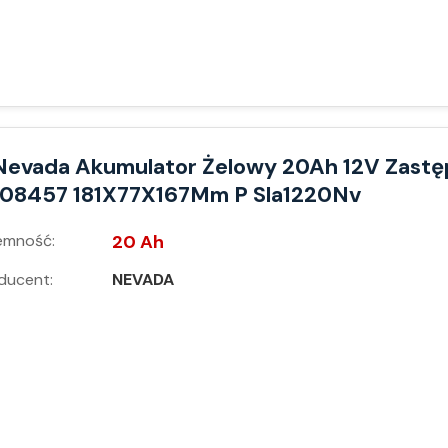
Nevada Akumulator Żelowy 20Ah 12V Zastę
108457 181X77X167Mm P Sla1220Nv
emność:
20 Ah
ducent:
NEVADA