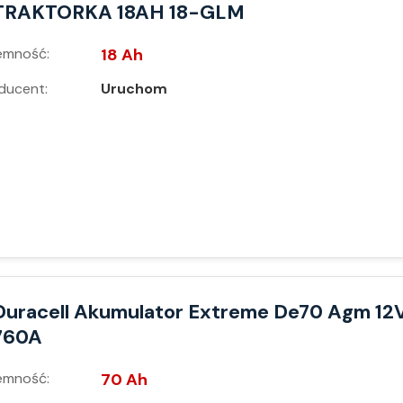
TRAKTORKA 18AH 18-GLM
emność:
18 Ah
ducent:
Uruchom
Duracell Akumulator Extreme De70 Agm 12
760A
emność:
70 Ah