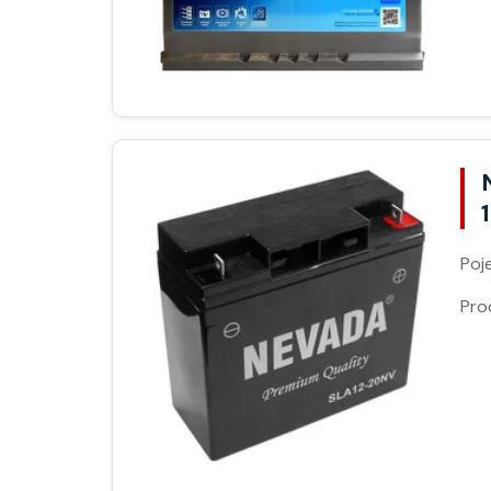
Poj
Pro