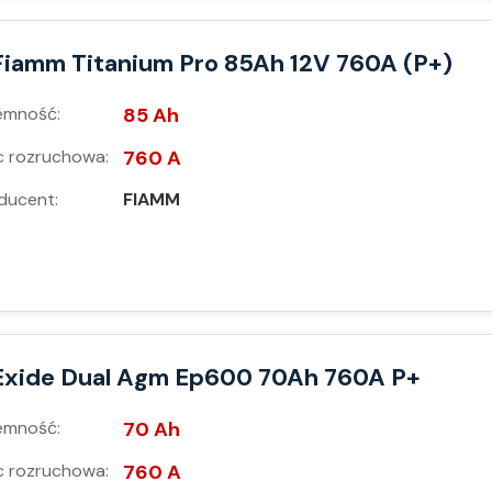
Fiamm Titanium Pro 85Ah 12V 760A (P+)
emność:
85 Ah
 rozruchowa:
760 A
ducent:
FIAMM
Exide Dual Agm Ep600 70Ah 760A P+
emność:
70 Ah
 rozruchowa:
760 A