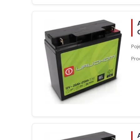
Poj
Pro