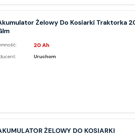
Akumulator Żelowy Do Kosiarki Traktorka 
Glm
emność:
20 Ah
ducent:
Uruchom
AKUMULATOR ŻELOWY DO KOSIARKI