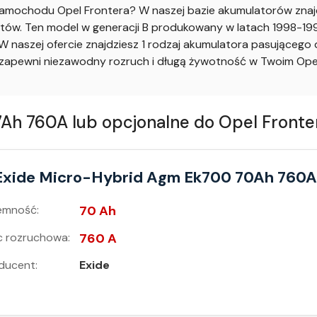
mochodu Opel Frontera? W naszej bazie akumulatorów znajdz
ów. Ten model w generacji B produkowany w latach 1998-1998 
 naszej ofercie znajdziesz 1 rodzaj akumulatora pasującego
apewni niezawodny rozruch i długą żywotność w Twoim Opel
 760A lub opcjonalne do Opel Frontera
Exide Micro-Hybrid Agm Ek700 70Ah 760A
emność:
70 Ah
 rozruchowa:
760 A
ducent:
Exide