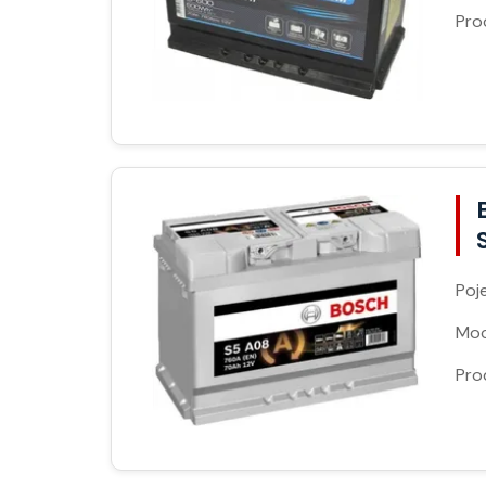
Pro
Poj
Moc
Pro