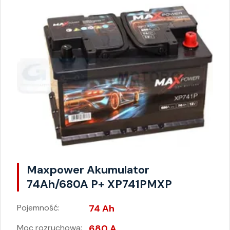
Maxpower Akumulator
74Ah/680A P+ XP741PMXP
Pojemność:
74 Ah
Moc rozruchowa:
680 A