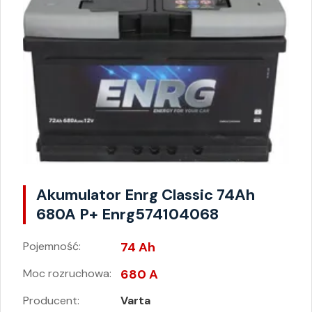
Akumulator Enrg Classic 74Ah
680A P+ Enrg574104068
Pojemność:
74 Ah
Moc rozruchowa:
680 A
Producent:
Varta