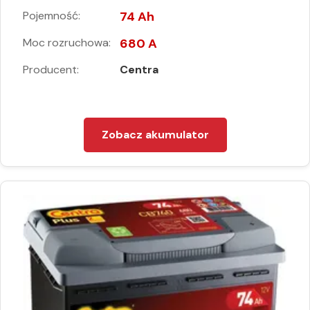
Pojemność:
74 Ah
Moc rozruchowa:
680 A
Producent:
Centra
Zobacz akumulator