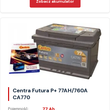
Zobacz akumulator
Centra Futura P+ 77AH/760A
CA770
Pojemność:
77 Ah