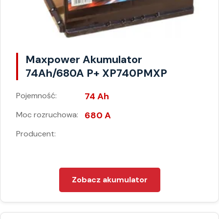
Maxpower Akumulator
74Ah/680A P+ XP740PMXP
Pojemność:
74 Ah
Moc rozruchowa:
680 A
Producent:
Zobacz akumulator