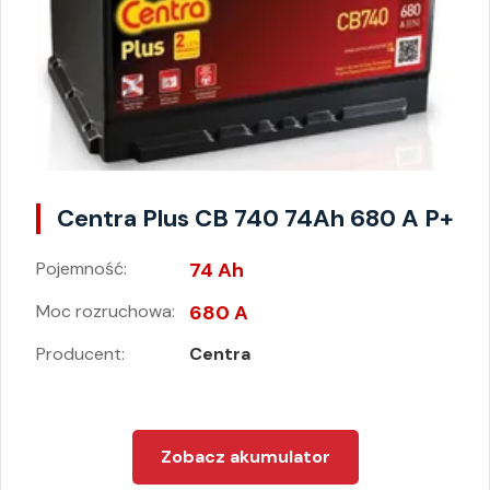
Centra Plus CB 740 74Ah 680 A P+
Pojemność:
74 Ah
Moc rozruchowa:
680 A
Producent:
Centra
Zobacz akumulator