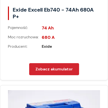
Exide Excell Eb740 - 74Ah 680A
P+
Pojemność:
74 Ah
Moc rozruchowa:
680 A
Producent:
Exide
Zobacz akumulator