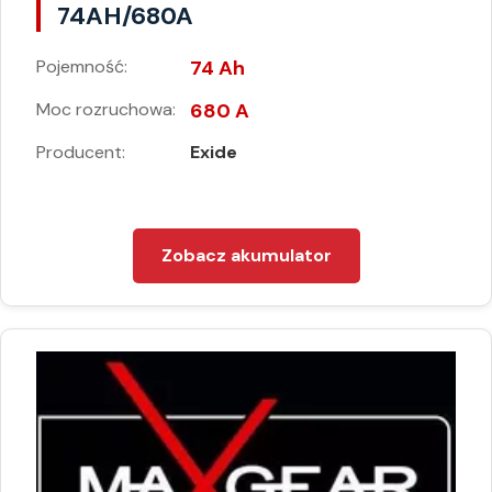
74AH/680A
Pojemność:
74 Ah
Moc rozruchowa:
680 A
Producent:
Exide
Zobacz akumulator