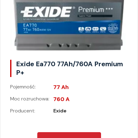
Exide Ea770 77Ah/760A Premium
P+
Pojemność:
77 Ah
Moc rozruchowa:
760 A
Producent:
Exide