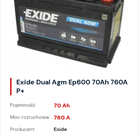
Exide Dual Agm Ep600 70Ah 760A
P+
Pojemność:
70 Ah
Moc rozruchowa:
760 A
Producent:
Exide