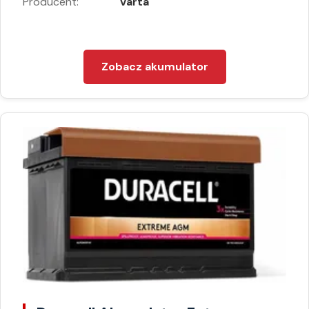
Producent:
Varta
Zobacz akumulator