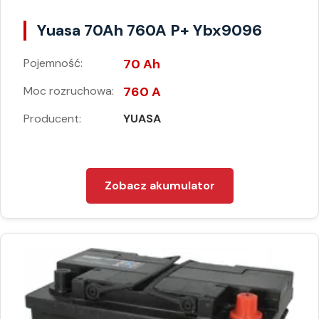
Yuasa 70Ah 760A P+ Ybx9096
Pojemność:
70 Ah
Moc rozruchowa:
760 A
Producent:
YUASA
Zobacz akumulator