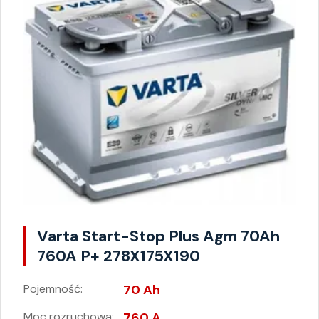
Varta Start-Stop Plus Agm 70Ah
760A P+ 278X175X190
Pojemność:
70 Ah
Moc rozruchowa:
760 A