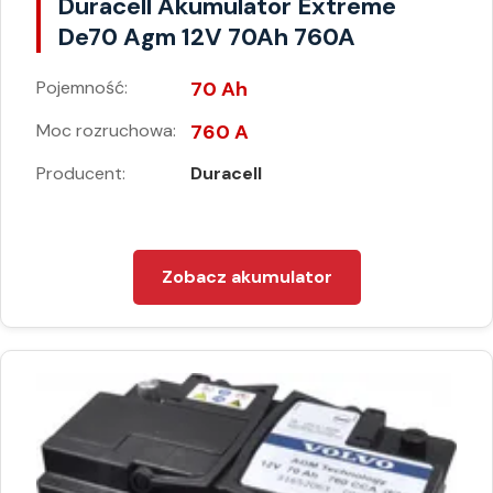
Duracell Akumulator Extreme
De70 Agm 12V 70Ah 760A
Pojemność:
70 Ah
Moc rozruchowa:
760 A
Producent:
Duracell
Zobacz akumulator