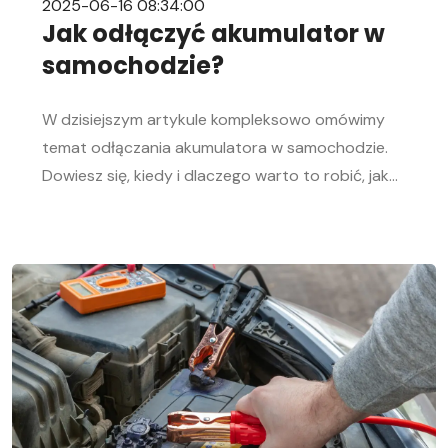
2025-06-16 08:34:00
Jak odłączyć akumulator w
samochodzie?
W dzisiejszym artykule kompleksowo omówimy
temat odłączania akumulatora w samochodzie.
Dowiesz się, kiedy i dlaczego warto to robić, jak
bezpiecznie odłączyć i podłączyć akumulator
samochodowy. Nasz przewodnik krok po kroku
pomoże Ci sprawnie przeprowadzić tę czynność,
niezależnie od Twojego doświadczenia w
mechanice samochodowej. Objawy
rozładowanego akumulatora Rozładowanie
akumulatora w aucie to problem, którego żaden
kierowca […]