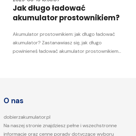
Jak długo ładować
akumulator prostownikiem?
Akumulator prostownikiem: jak długo ładować
akumulator? Zastanawiasz się, jak długo
powinieneś ładować akumulator prostownikiem?
To pytanie zadaje sobie wielu kierowców.
Akumulator to serce każdego samochodu, a jego
sprawność jest kluczowa, aby móc bez problemu
uruchomić silnik, zwłaszcza w chłodne dni. W tym
artykule postaramy się odpowiedzieć na pytanie,
O nas
jak długo ładować akumulator samochodowy i
jakie […]
dobierzakumulator.pl
Na naszej stronie znajdziesz pełne i wszechstronne
informacje oraz cenne porady dotyczące wyboru