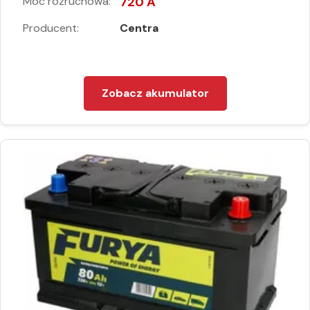
Moc rozruchowa:
720 A
Producent:
Centra
Zobacz akumulator