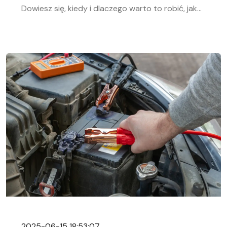
Dowiesz się, kiedy i dlaczego warto to robić, jak
bezpiecznie odłączyć i podłączyć akumulator
samochodowy. Nasz przewodnik krok po kroku
pomoże Ci sprawnie przeprowadzić tę czynność,
niezależnie od Twojego doświadczenia w
mechanice samochodowej. Objawy
rozładowanego akumulatora Rozładowanie
akumulatora w aucie to problem, którego żaden
kierowca […]
2025-06-15 18:53:07