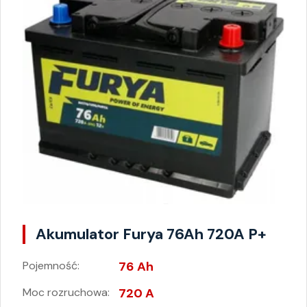
Akumulator Furya 76Ah 720A P+
Pojemność:
76 Ah
Moc rozruchowa:
720 A