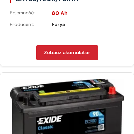
Pojemność:
80 Ah
Producent:
Furya
Zobacz akumulator