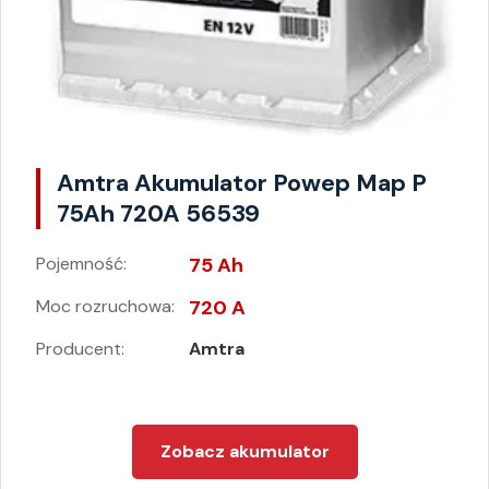
Amtra Akumulator Powep Map P
75Ah 720A 56539
Pojemność:
75 Ah
Moc rozruchowa:
720 A
Producent:
Amtra
Zobacz akumulator