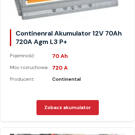
Continenral Akumulator 12V 70Ah
720A Agm L3 P+
Pojemność:
70 Ah
Moc rozruchowa:
720 A
Producent:
Continental
Zobacz akumulator