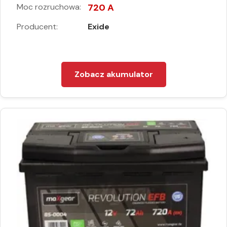
Moc rozruchowa:
720 A
Producent:
Exide
Zobacz akumulator