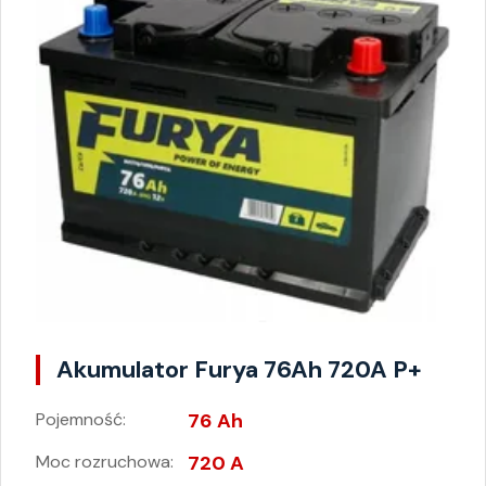
Akumulator Furya 76Ah 720A P+
Pojemność:
76 Ah
Moc rozruchowa:
720 A