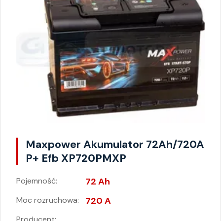
Maxpower Akumulator 72Ah/720A
P+ Efb XP720PMXP
Pojemność:
72 Ah
Moc rozruchowa:
720 A
Producent: