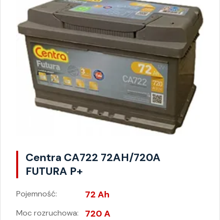
Centra CA722 72AH/720A
FUTURA P+
Pojemność:
72 Ah
Moc rozruchowa:
720 A