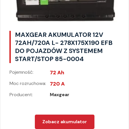
MAXGEAR AKUMULATOR 12V
72AH/720A L- 278X175X190 EFB
DO POJAZDÓW Z SYSTEMEM
START/STOP 85-0004
Pojemność:
72 Ah
Moc rozruchowa:
720 A
Producent:
Maxgear
Zobacz akumulator