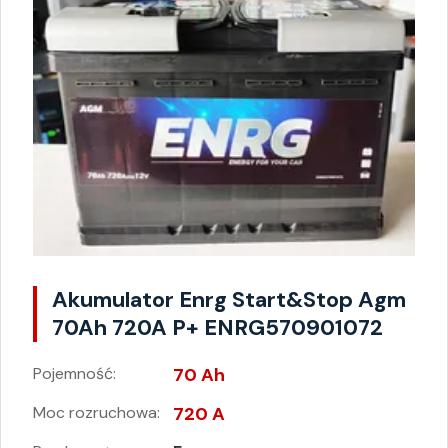
Akumulator Enrg Start&Stop Agm
70Ah 720A P+ ENRG570901072
Pojemność:
70 Ah
Moc rozruchowa:
720 A