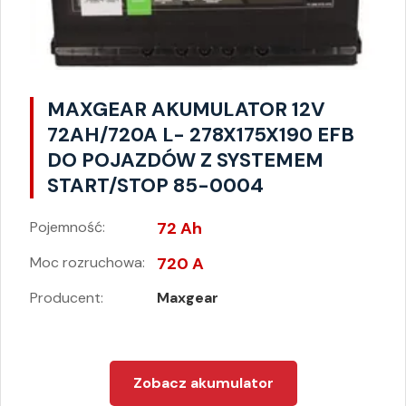
MAXGEAR AKUMULATOR 12V
72AH/720A L- 278X175X190 EFB
DO POJAZDÓW Z SYSTEMEM
START/STOP 85-0004
Pojemność:
72 Ah
Moc rozruchowa:
720 A
Producent:
Maxgear
Zobacz akumulator