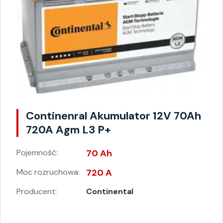
Continenral Akumulator 12V 70Ah
720A Agm L3 P+
Pojemność:
70 Ah
Moc rozruchowa:
720 A
Producent:
Continental