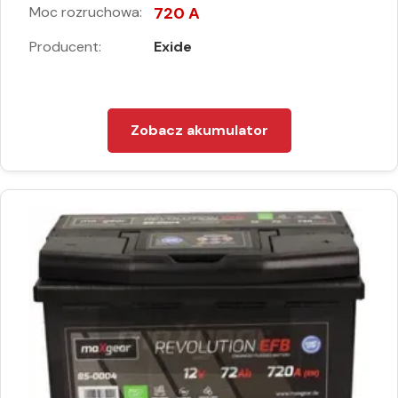
Moc rozruchowa:
720 A
Producent:
Exide
Zobacz akumulator