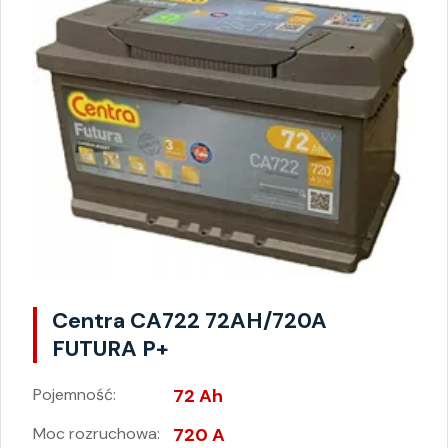
Centra CA722 72AH/720A
FUTURA P+
Pojemność:
72 Ah
Moc rozruchowa:
720 A