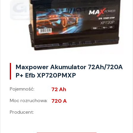
Maxpower Akumulator 72Ah/720A
P+ Efb XP720PMXP
Pojemność:
72 Ah
Moc rozruchowa:
720 A
Producent: