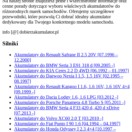
Na naszej stronie znajdziesz pełne i wszechstronne informacje oraz
cenne porady dotyczące wyboru właściwych akumulatorów do
różnorodnych marek samochodów. Oferujemy szczegółowe
przewodniki, które pozwolą Ci dobrać idealny akumulator
dedykowany dla Twojego konkretnego modelu samochodu.
info [@] dobierzakumulator.pl
Silniki
Akumulatory do Renault Safrane II 2.5 20V [07.1996 –
12.2000]
Akumulatory do BMW Seria 3 E91 318 d [09.2005 -]
Akumulatory do KIA Ceres 2.2 D 4WD [06.1992 – 01.1997]
Akumulatory do Daewoo Nexia I 1.5, 1.5 16V [02.1995 –
08.1997]
Akumulatory do Renault Kangoo I 1.6, 1.6 16V, 1.6 16V 4×4
[09.1999 -]
Akumulatory do Dacia Lodgy 1.6, 1.6 LPG [03.2012 -]
Akumulatory do Porsche Panamera 4.8 Turbo S [05.2011 -]
Akumulatory do BMW Seria 4 F33 420 d, 420 d xDrive
[07.2013 -]
Akumulatory do Volvo XC60 2.0 T [03.2010 -]
Akumulatory do Fiat Punto I 90 1.6 [04.1994 – 04.1997]
Akumulatory do Honda Odyssey I 2.3 4×4 [10.1997 –