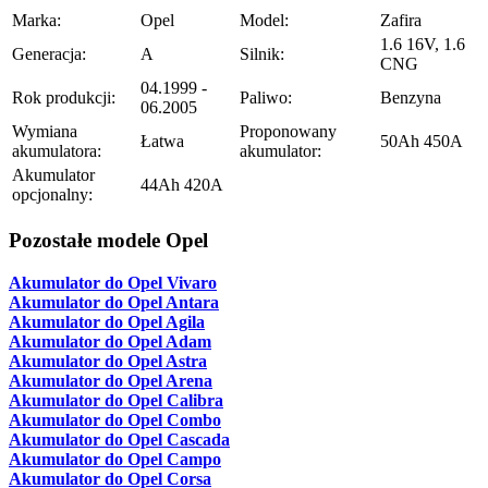
Marka:
Opel
Model:
Zafira
1.6 16V, 1.6
Generacja:
A
Silnik:
CNG
04.1999 -
Rok produkcji:
Paliwo:
Benzyna
06.2005
Wymiana
Proponowany
Łatwa
50Ah 450A
akumulatora:
akumulator:
Akumulator
44Ah 420A
opcjonalny:
Pozostałe modele Opel
Akumulator do Opel Vivaro
Akumulator do Opel Antara
Akumulator do Opel Agila
Akumulator do Opel Adam
Akumulator do Opel Astra
Akumulator do Opel Arena
Akumulator do Opel Calibra
Akumulator do Opel Combo
Akumulator do Opel Cascada
Akumulator do Opel Campo
Akumulator do Opel Corsa