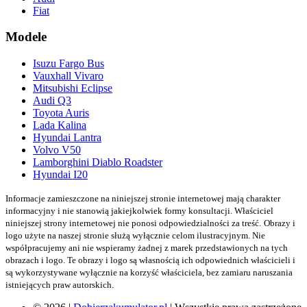
Fiat
Modele
Isuzu Fargo Bus
Vauxhall Vivaro
Mitsubishi Eclipse
Audi Q3
Toyota Auris
Lada Kalina
Hyundai Lantra
Volvo V50
Lamborghini Diablo Roadster
Hyundai I20
Informacje zamieszczone na niniejszej stronie internetowej mają charakter
informacyjny i nie stanowią jakiejkolwiek formy konsultacji. Właściciel
niniejszej strony internetowej nie ponosi odpowiedzialności za treść.
Obrazy i
logo użyte na naszej stronie służą wyłącznie celom ilustracyjnym. Nie
współpracujemy ani nie wspieramy żadnej z marek przedstawionych na tych
obrazach i logo. Te obrazy i logo są własnością ich odpowiednich właścicieli i
są wykorzystywane wyłącznie na korzyść właściciela, bez zamiaru naruszania
istniejących praw autorskich.