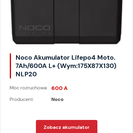
Noco Akumulator Lifepo4 Moto.
7Ah/600A L+ (Wym:175X87X130)
NLP20
Moc rozruchowa:
600 A
Producent:
Noco
Zobacz akumulator