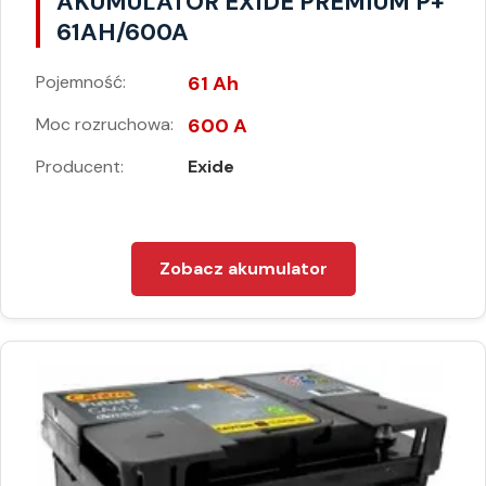
AKUMULATOR EXIDE PREMIUM P+
61AH/600A
Pojemność:
61 Ah
Moc rozruchowa:
600 A
Producent:
Exide
Zobacz akumulator