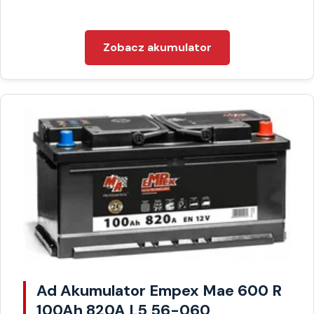
Zobacz akumulator
Ad Akumulator Empex Mae 600 R
100Ah 820A L5 56-060