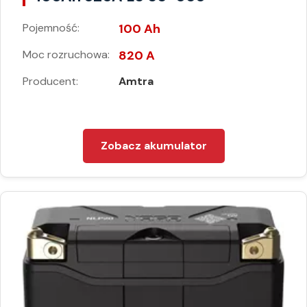
Pojemność:
100 Ah
Moc rozruchowa:
820 A
Producent:
Amtra
Zobacz akumulator