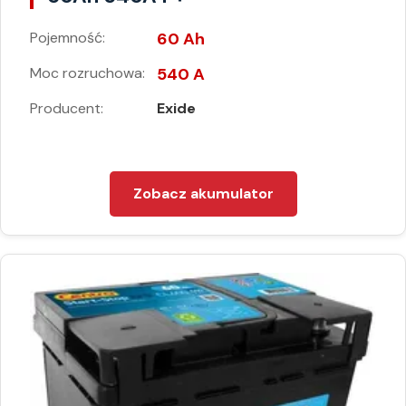
Pojemność:
60 Ah
Moc rozruchowa:
540 A
Producent:
Exide
Zobacz akumulator