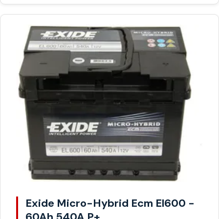
Exide Micro-Hybrid Ecm El600 -
60Ah 540A P+