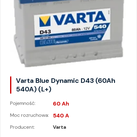
Varta Blue Dynamic D43 (60Ah
540A) (L+)
Pojemność:
60 Ah
Moc rozruchowa:
540 A
Producent:
Varta