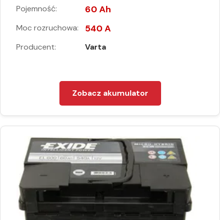
Pojemność:
60 Ah
Moc rozruchowa:
540 A
Producent:
Varta
Zobacz akumulator