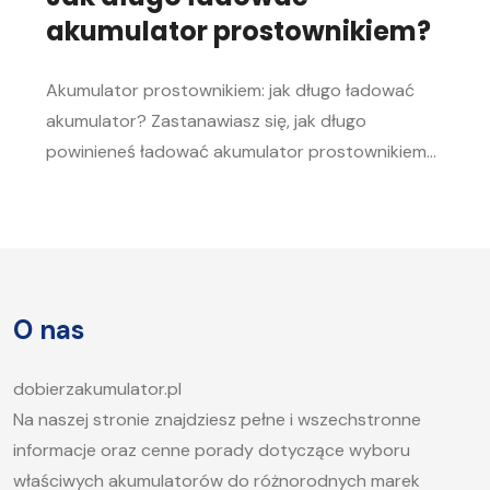
akumulator prostownikiem?
Akumulator prostownikiem: jak długo ładować
akumulator? Zastanawiasz się, jak długo
powinieneś ładować akumulator prostownikiem?
To pytanie zadaje sobie wielu kierowców.
Akumulator to serce każdego samochodu, a jego
sprawność jest kluczowa, aby móc bez problemu
uruchomić silnik, zwłaszcza w chłodne dni. W tym
artykule postaramy się odpowiedzieć na pytanie,
O nas
jak długo ładować akumulator samochodowy i
jakie […]
dobierzakumulator.pl
Na naszej stronie znajdziesz pełne i wszechstronne
informacje oraz cenne porady dotyczące wyboru
właściwych akumulatorów do różnorodnych marek