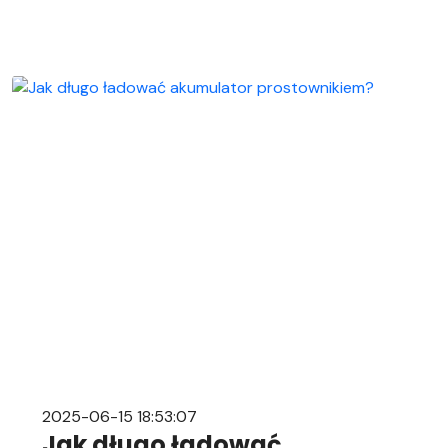
bezpiecznie odłączyć i podłączyć akumulator
samochodowy. Nasz przewodnik krok po kroku
pomoże Ci sprawnie przeprowadzić tę czynność,
niezależnie od Twojego doświadczenia w
mechanice samochodowej. Objawy
rozładowanego akumulatora Rozładowanie
akumulatora w aucie to problem, którego żaden
kierowca […]
2025-06-15 18:53:07
Jak długo ładować