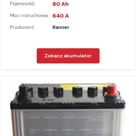
Pojemność:
80 Ah
Moc rozruchowa:
640 A
Producent:
Banner
Zobacz akumulator