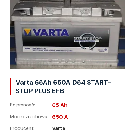
Varta 65Ah 650A D54 START-
STOP PLUS EFB
Pojemność:
65 Ah
Moc rozruchowa:
650 A
Producent:
Varta