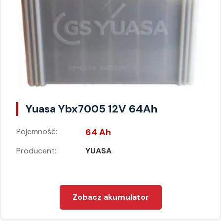
Yuasa Ybx7005 12V 64Ah
Pojemność:
64 Ah
Producent:
YUASA
Zobacz akumulator