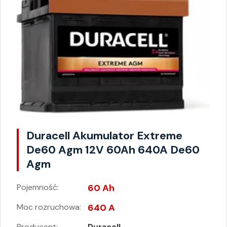
Duracell Akumulator Extreme
De60 Agm 12V 60Ah 640A De60
Agm
Pojemność:
60 Ah
Moc rozruchowa:
640 A
Producent:
Duracell