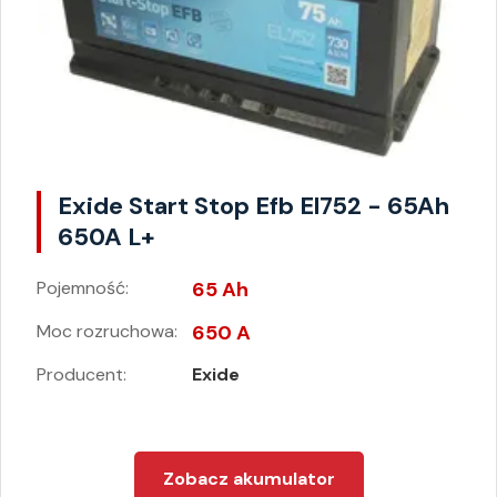
Exide Start Stop Efb El752 - 65Ah
650A L+
Pojemność:
65 Ah
Moc rozruchowa:
650 A
Producent:
Exide
Zobacz akumulator