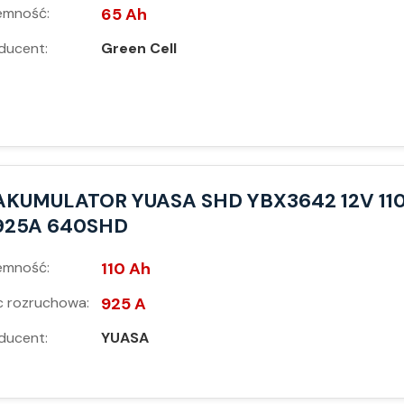
emność:
65 Ah
ducent:
Green Cell
AKUMULATOR YUASA SHD YBX3642 12V 11
925A 640SHD
emność:
110 Ah
 rozruchowa:
925 A
ducent:
YUASA