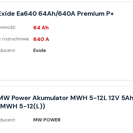
Exide Ea640 64Ah/640A Premium P+
emność:
64 Ah
 rozruchowa:
640 A
ducent:
Exide
MW Power Akumulator MWH 5-12L 12V 5A
(MWH 5-12(L))
ducent:
MW POWER