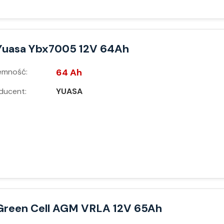
Yuasa Ybx7005 12V 64Ah
emność:
64 Ah
ducent:
YUASA
Green Cell AGM VRLA 12V 65Ah