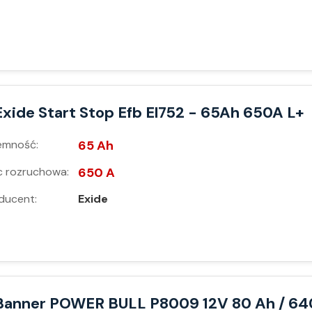
Exide Start Stop Efb El752 - 65Ah 650A L+
emność:
65 Ah
 rozruchowa:
650 A
ducent:
Exide
Banner POWER BULL P8009 12V 80 Ah / 64