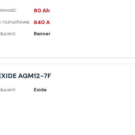
emność:
80 Ah
 rozruchowa:
640 A
ducent:
Banner
EXIDE AGM12-7F
ducent:
Exide