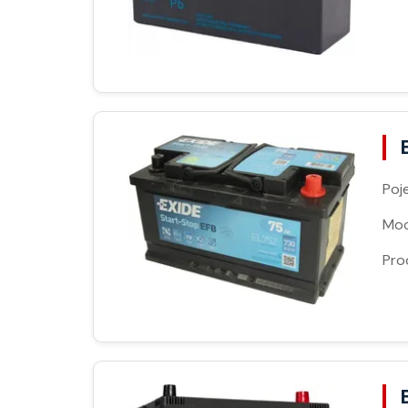
Poj
Moc
Pro