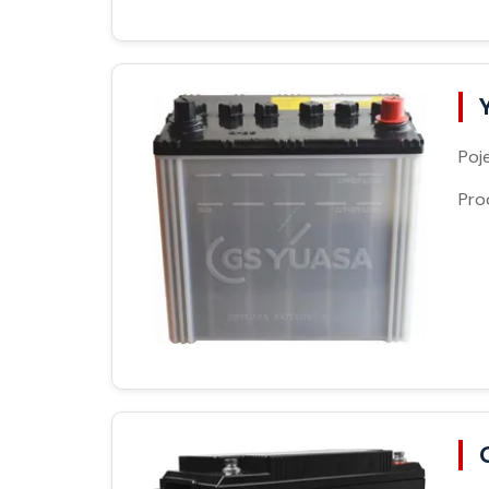
Poj
Pro