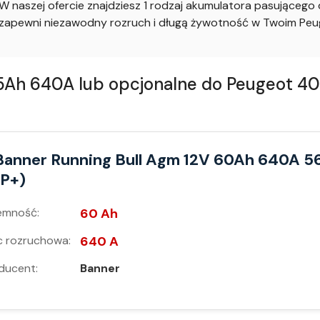
 naszej ofercie znajdziesz 1 rodzaj akumulatora pasująceg
apewni niezawodny rozruch i długą żywotność w Twoim Peu
 640A lub opcjonalne do Peugeot 405 II
Banner Running Bull Agm 12V 60Ah 640A 5
(P+)
emność:
60 Ah
 rozruchowa:
640 A
ducent:
Banner