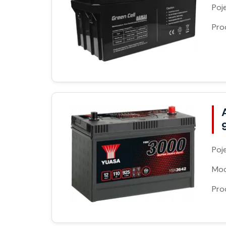
Poj
Pro
Poj
Moc
Pro