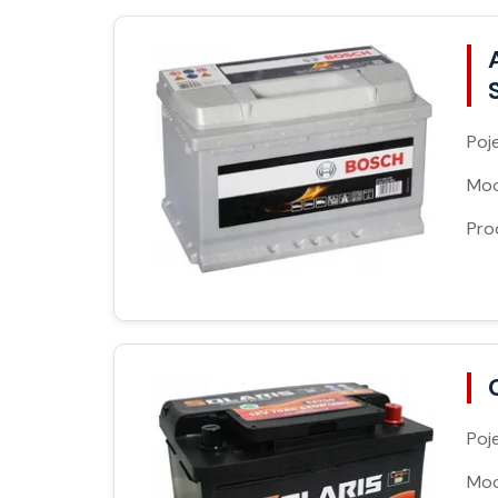
Poj
Moc
Pro
Poj
Moc