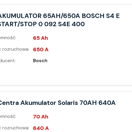
AKUMULATOR 65AH/650A BOSCH S4 E
START/STOP 0 092 S4E 400
emność:
65 Ah
 rozruchowa:
650 A
ducent:
Bosch
Centra Akumulator Solaris 70AH 640A
emność:
70 Ah
 rozruchowa:
640 A