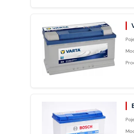
Poj
Moc
Pro
Poj
Moc