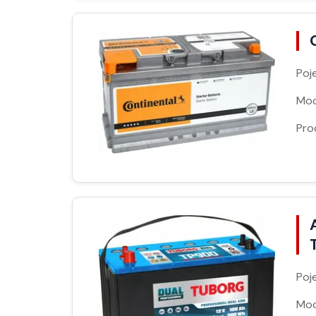
Poj
Moc
Pro
Poj
Moc