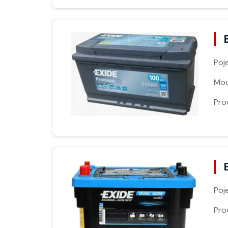
Poj
Moc
Pro
Poj
Pro