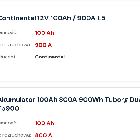
Continental 12V 100Ah / 900A L5
emność:
100 Ah
 rozruchowa:
900 A
ducent:
Continental
Akumulator 100Ah 800A 900Wh Tuborg Du
Tp900
emność:
100 Ah
 rozruchowa:
800 A