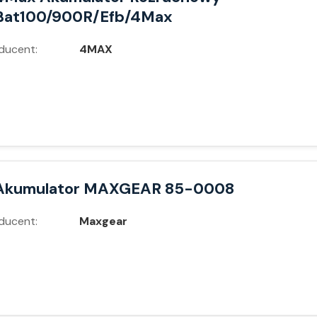
Bat100/900R/Efb/4Max
ducent:
4MAX
Akumulator MAXGEAR 85-0008
ducent:
Maxgear