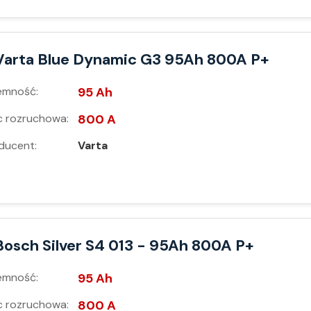
Varta Blue Dynamic G3 95Ah 800A P+
emność:
95 Ah
 rozruchowa:
800 A
ducent:
Varta
Bosch Silver S4 013 - 95Ah 800A P+
emność:
95 Ah
 rozruchowa:
800 A