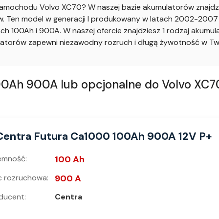
mochodu Volvo XC70? W naszej bazie akumulatorów znajdzie
 Ten model w generacji I produkowany w latach 2002-2007 z
h 100Ah i 900A. W naszej ofercie znajdziesz 1 rodzaj akum
atorów zapewni niezawodny rozruch i długą żywotność w Tw
Ah 900A lub opcjonalne do Volvo XC70
Centra Futura Ca1000 100Ah 900A 12V P+
emność:
100 Ah
 rozruchowa:
900 A
ducent:
Centra