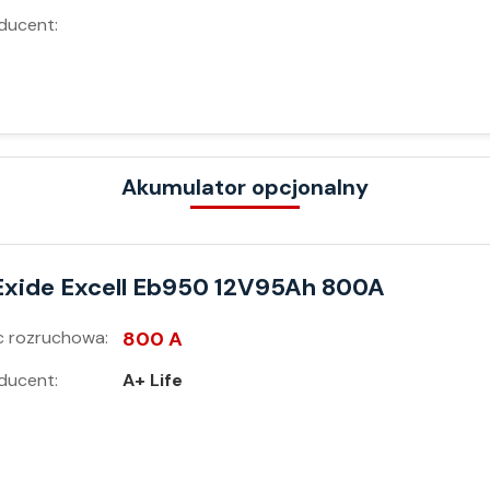
ducent:
Akumulator opcjonalny
Exide Excell Eb950 12V95Ah 800A
 rozruchowa:
800 A
ducent:
A+ Life