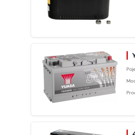
Poj
Moc
Pro