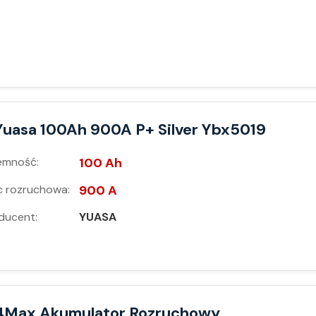
Yuasa 100Ah 900A P+ Silver Ybx5019
emność:
100 Ah
 rozruchowa:
900 A
ducent:
YUASA
4Max Akumulator Rozruchowy