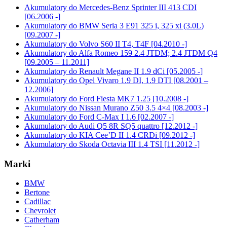
Akumulatory do Mercedes-Benz Sprinter III 413 CDI
[06.2006 -]
Akumulatory do BMW Seria 3 E91 325 i, 325 xi (3.0L)
[09.2007 -]
Akumulatory do Volvo S60 II T4, T4F [04.2010 -]
Akumulatory do Alfa Romeo 159 2.4 JTDM; 2.4 JTDM Q4
[09.2005 – 11.2011]
Akumulatory do Renault Megane II 1.9 dCi [05.2005 -]
Akumulatory do Opel Vivaro 1.9 DI, 1.9 DTI [08.2001 –
12.2006]
Akumulatory do Ford Fiesta MK7 1.25 [10.2008 -]
Akumulatory do Nissan Murano Z50 3.5 4×4 [08.2003 -]
Akumulatory do Ford C-Max I 1.6 [02.2007 -]
Akumulatory do Audi Q5 8R SQ5 quattro [12.2012 -]
Akumulatory do KIA Cee’D II 1.4 CRDi [09.2012 -]
Akumulatory do Skoda Octavia III 1.4 TSI [11.2012 -]
Marki
BMW
Bertone
Cadillac
Chevrolet
Catherham