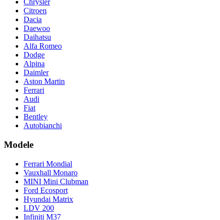
Chrysler
Citroen
Dacia
Daewoo
Daihatsu
Alfa Romeo
Dodge
Alpina
Daimler
Aston Martin
Ferrari
Audi
Fiat
Bentley
Autobianchi
Modele
Ferrari Mondial
Vauxhall Monaro
MINI Mini Clubman
Ford Ecosport
Hyundai Matrix
LDV 200
Infiniti M37