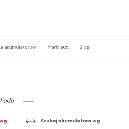
ka akumulatorów
Marki aut
Blog
chodu
 wg
Szukaj akumulatora wg