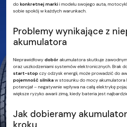
do
konkretnej marki
i modelu swojego auta, motocyk
sobie spokój w każdych warunkach.
Problemy wynikające z ni
akumulatora
Nieprawidłowy
dobór
akumulatora skutkuje zawodnym
oraz uszkodzeniami systemów elektronicznych. Brak do
start-stop
czy odzysk energii, może prowadzić do awa
pojemność silnika
w stosunku do mocy akumulatora l
potencjał – negatywnie wpływa na całą elektrykę poja
większe ryzyko awarii zimą, kiedy bateria jest najbardzi
Jak dobieramy akumulator
kroku