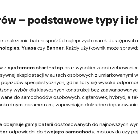
ów – podstawowe typy i ic
e znalezienie baterii spośród najlepszych marek dostępnych n
nologies
,
Yuasa
czy
Banner
. Każdy użytkownik może spraw
w z
systemem start-stop
oraz wysokim zapotrzebowaniem
sywnej eksploatacji w autach osobowych z umiarkowanymi w
i pojazdów specjalistycznych, gdzie liczy się wysoka odporno
zony wybór dla klasycznych konstrukcji bez zaawansowanyc
owane do samochodów osobowych, ciężarówek, hybryd, a tak
konkretnymi parametrami, zapewniając dokładne dopasowani
re obejmuje gamę baterii dostosowanych do najnowszych wy
tor
odpowiedni do
twojego samochodu
, motocykla czy po