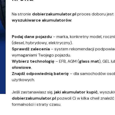
Na stronie
dobierzakumulator.pl
proces doboru jest s
wyszukiwarce akumulatorów
:
Podaj dane pojazdu
– marka, konkretny model, roczni
(diesel, hybrydowy, elektryczny).
Sprawdź zalecenia
– system rekomendacji podpowiad
wymaganiami Twojego pojazdu.
Wybierz technologię
– EFB, AGM (
glass mat
), GEL l
ołowiowe
.
Znajdź odpowiednią baterię
– dla samochodów osob
użytkowych.
Jeśli zastanawiasz się,
jaki akumulator kupić
, wyszuk
dobierzakumulator.pl
pozwoli Ci w kilka chwil znaleź
formalności i straty czasu.