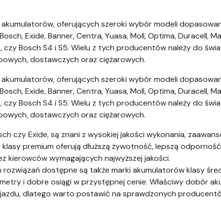
w akumulatorów, oferujących szeroki wybór modeli dopaso
Bosch, Exide, Banner, Centra, Yuasa, Moll, Optima, Duracell, M
, czy Bosch S4 i S5. Wielu z tych producentów należy do świ
owych, dostawczych oraz ciężarowych.
w akumulatorów, oferujących szeroki wybór modeli dopaso
Bosch, Exide, Banner, Centra, Yuasa, Moll, Optima, Duracell, M
, czy Bosch S4 i S5. Wielu z tych producentów należy do świ
owych, dostawczych oraz ciężarowych.
ch czy Exide, są znani z wysokiej jakości wykonania, zaawan
 klasy premium oferują dłuższą żywotność, lepszą odporność
ez kierowców wymagających najwyższej jakości.
rozwiązań dostępne są także marki akumulatorów klasy średni
ametry i dobre osiągi w przystępnej cenie. Właściwy dobór a
ojazdu, dlatego warto postawić na sprawdzonych producent