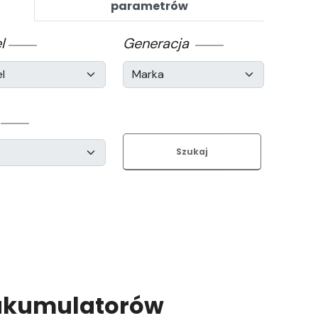
parametrów
l
Generacja
Szukaj
 akumulatorów