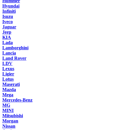
Hummer
Hyundai
Infiniti
Isuzu
Iveco
Jaguar
Jeep
KIA
Lada
Lamborghini
Lancia
Land Rover
LDV
Lexus
Ligier
Lotus
Maserati
Mazda
Mega
Mercedes-Benz
MG
MINI
Mitsubishi
Morgan
Nissan