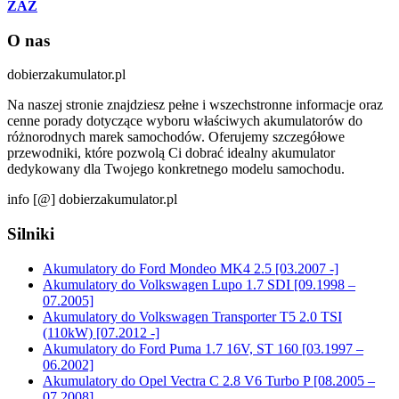
ZAZ
O nas
dobierzakumulator.pl
Na naszej stronie znajdziesz pełne i wszechstronne informacje oraz
cenne porady dotyczące wyboru właściwych akumulatorów do
różnorodnych marek samochodów. Oferujemy szczegółowe
przewodniki, które pozwolą Ci dobrać idealny akumulator
dedykowany dla Twojego konkretnego modelu samochodu.
info [@] dobierzakumulator.pl
Silniki
Akumulatory do Ford Mondeo MK4 2.5 [03.2007 -]
Akumulatory do Volkswagen Lupo 1.7 SDI [09.1998 –
07.2005]
Akumulatory do Volkswagen Transporter T5 2.0 TSI
(110kW) [07.2012 -]
Akumulatory do Ford Puma 1.7 16V, ST 160 [03.1997 –
06.2002]
Akumulatory do Opel Vectra C 2.8 V6 Turbo P [08.2005 –
07.2008]