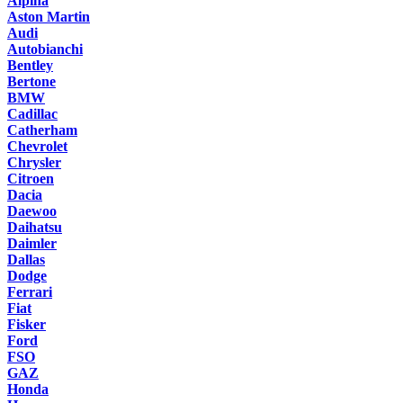
Alpina
Aston Martin
Audi
Autobianchi
Bentley
Bertone
BMW
Cadillac
Catherham
Chevrolet
Chrysler
Citroen
Dacia
Daewoo
Daihatsu
Daimler
Dallas
Dodge
Ferrari
Fiat
Fisker
Ford
FSO
GAZ
Honda