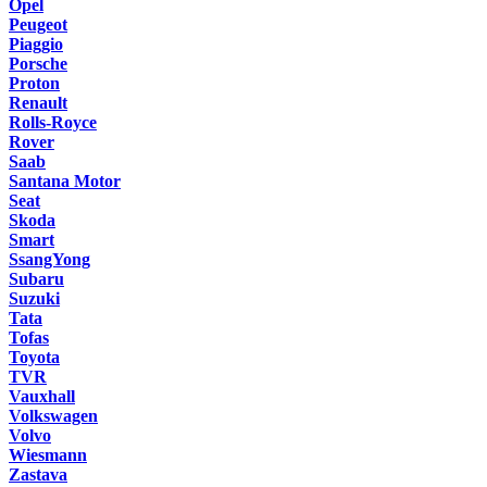
Opel
Peugeot
Piaggio
Porsche
Proton
Renault
Rolls-Royce
Rover
Saab
Santana Motor
Seat
Skoda
Smart
SsangYong
Subaru
Suzuki
Tata
Tofas
Toyota
TVR
Vauxhall
Volkswagen
Volvo
Wiesmann
Zastava