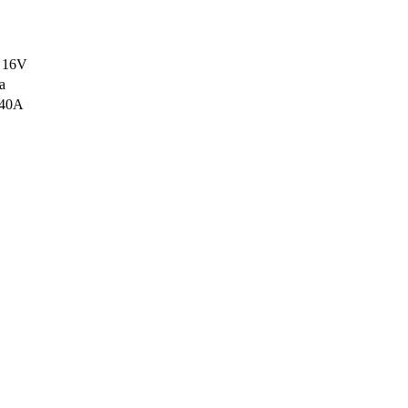
6 16V
a
540A