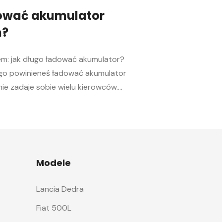
dować akumulator
m?
m: jak długo ładować akumulator?
ługo powinieneś ładować akumulator
ie zadaje sobie wielu kierowców.
żdego samochodu, a jego sprawność jest
roblemu uruchomić silnik, zwłaszcza w
kule postaramy się odpowiedzieć na
ać akumulator samochodowy i jakie […]
Modele
Lancia Dedra
Fiat 500L