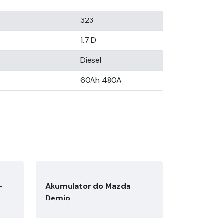
323
1.7 D
Diesel
60Ah 480A
-
Akumulator do Mazda
Demio