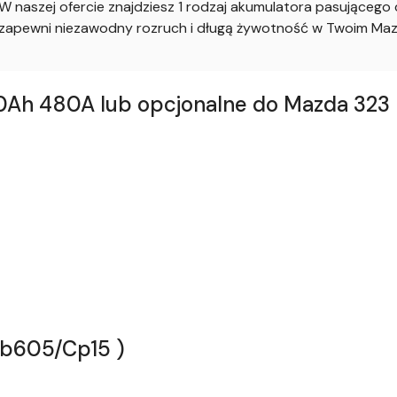
 naszej ofercie znajdziesz 1 rodzaj akumulatora pasująceg
apewni niezawodny rozruch i długą żywotność w Twoim Maz
h 480A lub opcjonalne do Mazda 323 IV
Cb605/Cp15 )