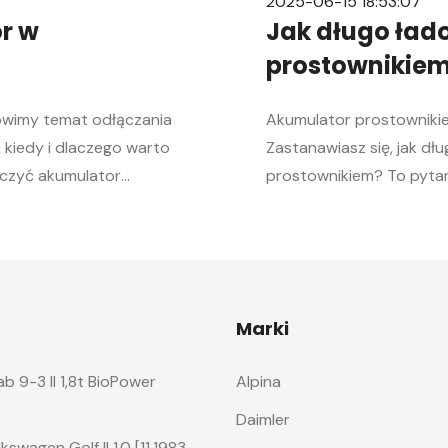
2025-06-15 18:53:07
r w
Jak długo ła
prostownikie
ówimy temat odłączania
Akumulator prostownikie
 kiedy i dlaczego warto
Zastanawiasz się, jak d
łączyć akumulator
prostownikiem? To pytan
kroku pomoże Ci
Akumulator to serce ka
zależnie od Twojego
kluczowa, aby móc bez p
ej. Objawy
chłodne dni. W tym arty
e akumulatora w aucie
pytanie, jak długo ładow
Marki
 9-3 II 1,8t BioPower
Alpina
Daimler
wagen Golf II 1.0 [11.1983 –