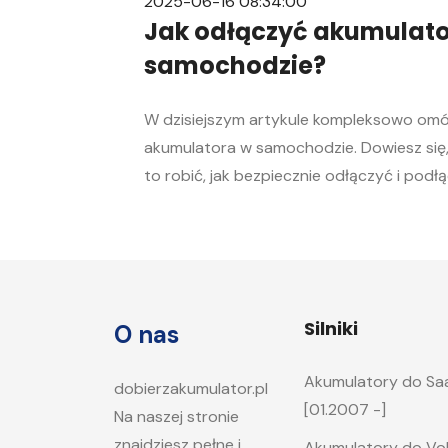
2025-06-16 08:34:00
Jak odłączyć akumulato
samochodzie?
W dzisiejszym artykule kompleksowo om
akumulatora w samochodzie. Dowiesz się,
to robić, jak bezpiecznie odłączyć i pod
samochodowy. Nasz przewodnik krok po 
sprawnie przeprowadzić tę czynność, nie
doświadczenia w mechanice samochodow
rozładowanego akumulatora Rozładowani
to problem, którego żaden kierowca […]
Silniki
O nas
Akumulatory do Saab
dobierzakumulator.pl
[01.2007 -]
Na naszej stronie
znajdziesz pełne i
Akumulatory do Volks