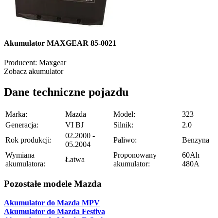
Akumulator MAXGEAR 85-0021
Producent:
Maxgear
Zobacz akumulator
Dane techniczne pojazdu
Marka:
Mazda
Model:
323
Generacja:
VI BJ
Silnik:
2.0
02.2000 -
Rok produkcji:
Paliwo:
Benzyna
05.2004
Wymiana
Proponowany
60Ah
Łatwa
akumulatora:
akumulator:
480A
Pozostałe modele Mazda
Akumulator do Mazda MPV
Akumulator do Mazda Festiva