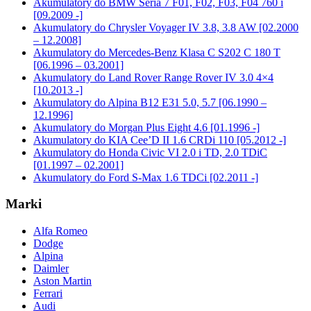
Akumulatory do BMW Seria 7 F01, F02, F03, F04 760 i
[09.2009 -]
Akumulatory do Chrysler Voyager IV 3.8, 3.8 AW [02.2000
– 12.2008]
Akumulatory do Mercedes-Benz Klasa C S202 C 180 T
[06.1996 – 03.2001]
Akumulatory do Land Rover Range Rover IV 3.0 4×4
[10.2013 -]
Akumulatory do Alpina B12 E31 5.0, 5.7 [06.1990 –
12.1996]
Akumulatory do Morgan Plus Eight 4.6 [01.1996 -]
Akumulatory do KIA Cee’D II 1.6 CRDi 110 [05.2012 -]
Akumulatory do Honda Civic VI 2.0 i TD, 2.0 TDiC
[01.1997 – 02.2001]
Akumulatory do Ford S-Max 1.6 TDCi [02.2011 -]
Marki
Alfa Romeo
Dodge
Alpina
Daimler
Aston Martin
Ferrari
Audi