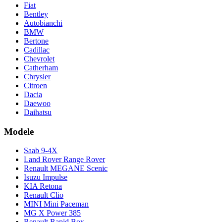
Fiat
Bentley
Autobianchi
BMW
Bertone
Cadillac
Chevrolet
Catherham
Chrysler
Citroen
Dacia
Daewoo
Daihatsu
Modele
Saab 9-4X
Land Rover Range Rover
Renault MEGANE Scenic
Isuzu Impulse
KIA Retona
Renault Clio
MINI Mini Paceman
MG X Power 385
Renault Rapid Box