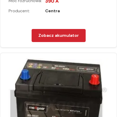
Moc rozruchowa:
390 A
Producent:
Centra
Zobacz akumulator