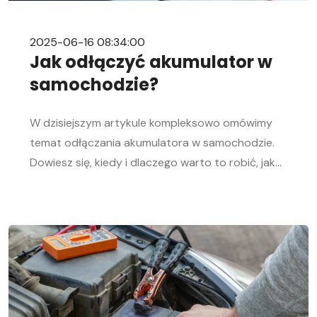
2025-06-16 08:34:00
Jak odłączyć akumulator w
samochodzie?
W dzisiejszym artykule kompleksowo omówimy
temat odłączania akumulatora w samochodzie.
Dowiesz się, kiedy i dlaczego warto to robić, jak
bezpiecznie odłączyć i podłączyć akumulator
samochodowy. Nasz przewodnik krok po kroku
pomoże Ci sprawnie przeprowadzić tę czynność,
niezależnie od Twojego doświadczenia w
mechanice samochodowej. Objawy
rozładowanego akumulatora Rozładowanie
akumulatora w aucie to problem, którego żaden