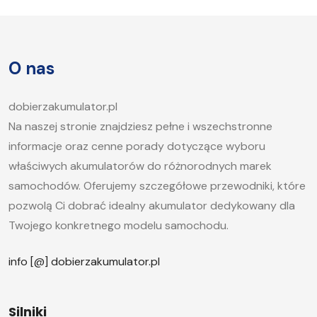
sprawność jest kluczowa, aby móc bez problemu
uruchomić silnik, zwłaszcza w chłodne dni. W tym
artykule postaramy się odpowiedzieć na pytanie,
O nas
jak długo ładować akumulator samochodowy i
jakie […]
dobierzakumulator.pl
Na naszej stronie znajdziesz pełne i wszechstronne
informacje oraz cenne porady dotyczące wyboru
właściwych akumulatorów do różnorodnych marek
samochodów. Oferujemy szczegółowe przewodniki, które
pozwolą Ci dobrać idealny akumulator dedykowany dla
Twojego konkretnego modelu samochodu.
info [@] dobierzakumulator.pl
Silniki