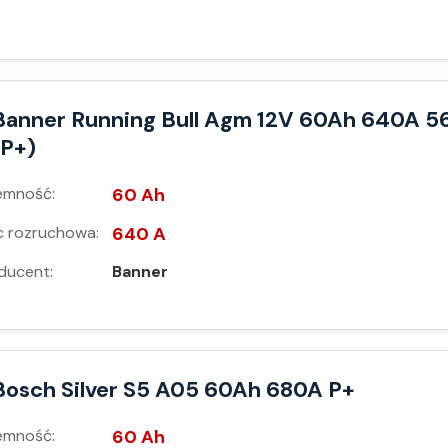
Banner Running Bull Agm 12V 60Ah 640A 5
(P+)
emność:
60 Ah
 rozruchowa:
640 A
ducent:
Banner
Bosch Silver S5 A05 60Ah 680A P+
emność:
60 Ah