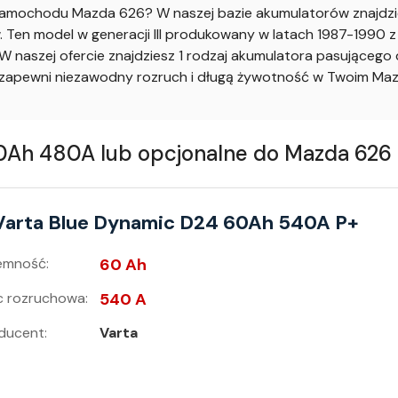
amochodu Mazda 626? W naszej bazie akumulatorów znajdzie
Ten model w generacji III produkowany w latach 1987-1990 z 
 naszej ofercie znajdziesz 1 rodzaj akumulatora pasująceg
apewni niezawodny rozruch i długą żywotność w Twoim Maz
h 480A lub opcjonalne do Mazda 626 III
Varta Blue Dynamic D24 60Ah 540A P+
emność:
60 Ah
 rozruchowa:
540 A
ducent:
Varta