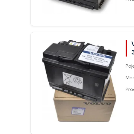
Poj
Moc
Pro