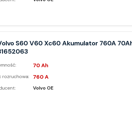
Volvo S60 V60 Xc60 Akumulator 760A 70A
31652063
emność:
70 Ah
 rozruchowa:
760 A
ducent:
Volvo OE