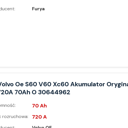
ducent:
Furya
Volvo Oe S60 V60 Xc60 Akumulator Orygin
720A 70Ah O 30644962
emność:
70 Ah
 rozruchowa:
720 A
ducent:
Volvo OE