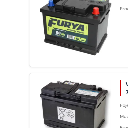
Pro
Poj
Moc
Pro