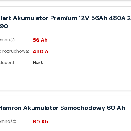
Hart Akumulator Premium 12V 56Ah 480A 2
190
emność:
56 Ah
 rozruchowa:
480 A
ducent:
Hart
Hamron Akumulator Samochodowy 60 Ah
emność:
60 Ah