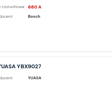
 rozruchowa:
680 A
ducent:
Bosch
YUASA YBX9027
ducent:
YUASA