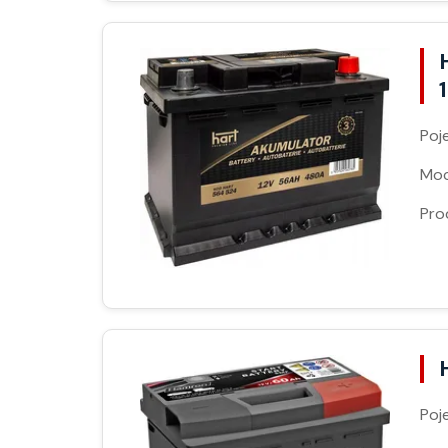
Poj
Moc
Pro
Poj