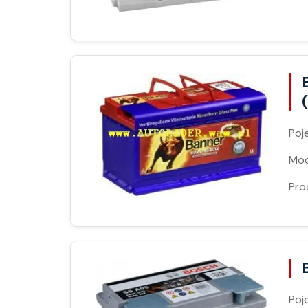
Poj
Moc
Pro
Poj