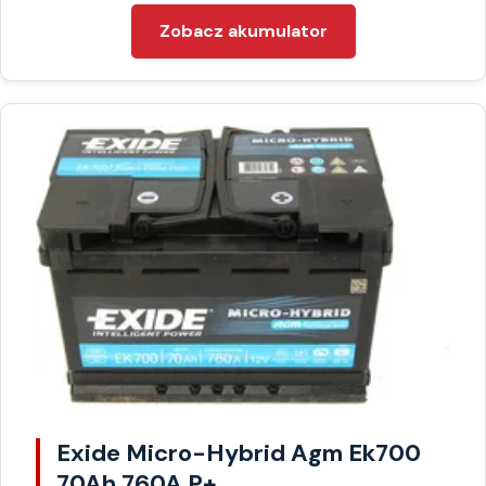
Zobacz akumulator
Exide Micro-Hybrid Agm Ek700
70Ah 760A P+