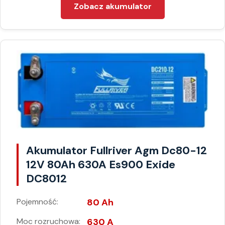
Zobacz akumulator
Akumulator Fullriver Agm Dc80-12
12V 80Ah 630A Es900 Exide
DC8012
Pojemność:
80 Ah
Moc rozruchowa:
630 A