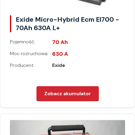
Exide Micro-Hybrid Ecm El700 -
70Ah 630A L+
Pojemność:
70 Ah
Moc rozruchowa:
630 A
Producent:
Exide
Zobacz akumulator