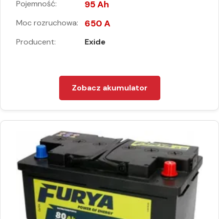
Pojemność:
95 Ah
Moc rozruchowa:
650 A
Producent:
Exide
Zobacz akumulator