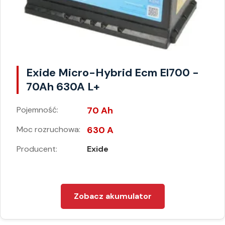
Exide Micro-Hybrid Ecm El700 -
70Ah 630A L+
Pojemność:
70 Ah
Moc rozruchowa:
630 A
Producent:
Exide
Zobacz akumulator