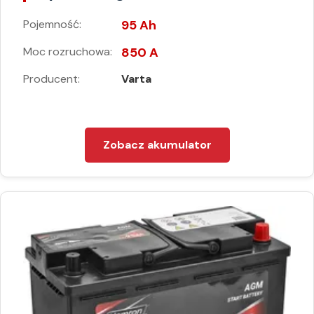
Pojemność:
95 Ah
Moc rozruchowa:
850 A
Producent:
Varta
Zobacz akumulator