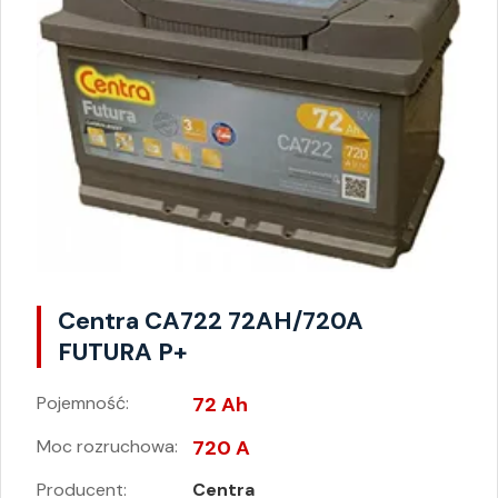
Centra CA722 72AH/720A
FUTURA P+
Pojemność:
72 Ah
Moc rozruchowa:
720 A
Producent:
Centra