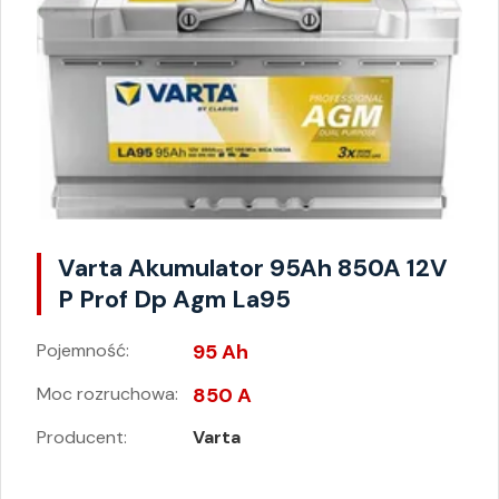
Varta Akumulator 95Ah 850A 12V
P Prof Dp Agm La95
Pojemność:
95 Ah
Moc rozruchowa:
850 A
Producent:
Varta