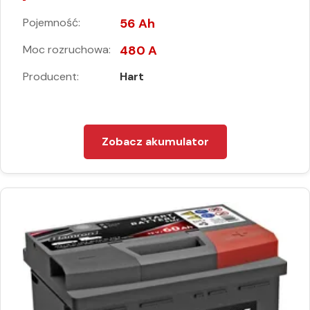
Pojemność:
56 Ah
Moc rozruchowa:
480 A
Producent:
Hart
Zobacz akumulator