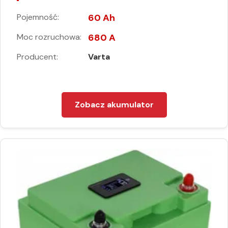
Pojemność:
60 Ah
Moc rozruchowa:
680 A
Producent:
Varta
Zobacz akumulator