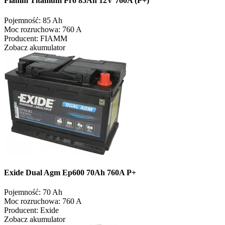
Fiamm Titanium Pro 85Ah 12V 760A (P+)
Pojemność:
85 Ah
Moc rozruchowa:
760 A
Producent:
FIAMM
Zobacz akumulator
Exide Dual Agm Ep600 70Ah 760A P+
Pojemność:
70 Ah
Moc rozruchowa:
760 A
Producent:
Exide
Zobacz akumulator