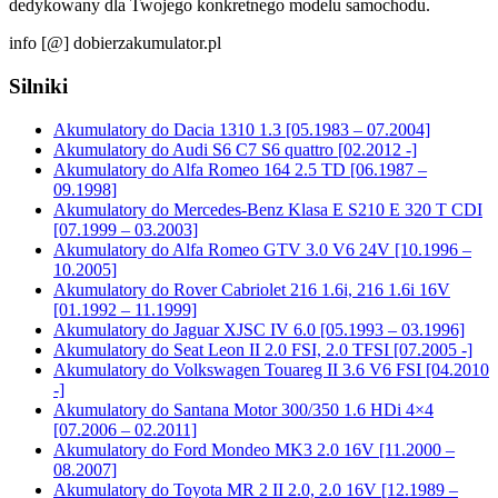
dedykowany dla Twojego konkretnego modelu samochodu.
info [@] dobierzakumulator.pl
Silniki
Akumulatory do Dacia 1310 1.3 [05.1983 – 07.2004]
Akumulatory do Audi S6 C7 S6 quattro [02.2012 -]
Akumulatory do Alfa Romeo 164 2.5 TD [06.1987 –
09.1998]
Akumulatory do Mercedes-Benz Klasa E S210 E 320 T CDI
[07.1999 – 03.2003]
Akumulatory do Alfa Romeo GTV 3.0 V6 24V [10.1996 –
10.2005]
Akumulatory do Rover Cabriolet 216 1.6i, 216 1.6i 16V
[01.1992 – 11.1999]
Akumulatory do Jaguar XJSC IV 6.0 [05.1993 – 03.1996]
Akumulatory do Seat Leon II 2.0 FSI, 2.0 TFSI [07.2005 -]
Akumulatory do Volkswagen Touareg II 3.6 V6 FSI [04.2010
-]
Akumulatory do Santana Motor 300/350 1.6 HDi 4×4
[07.2006 – 02.2011]
Akumulatory do Ford Mondeo MK3 2.0 16V [11.2000 –
08.2007]
Akumulatory do Toyota MR 2 II 2.0, 2.0 16V [12.1989 –