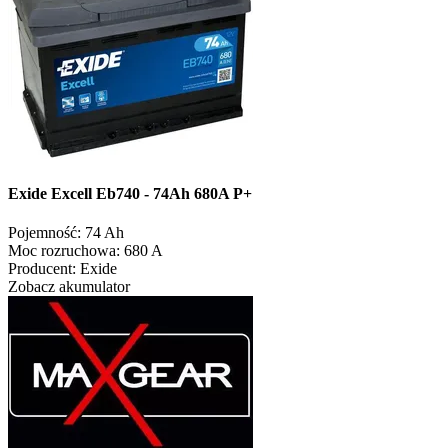
Exide Excell Eb740 - 74Ah 680A P+
Pojemność:
74 Ah
Moc rozruchowa:
680 A
Producent:
Exide
Zobacz akumulator