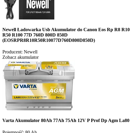
Newell Ładowarka Usb Akumulator do Canon Eos Rp R8 R10
R50 R100 77D 760D 800D 850D
(EOSRPR8R10R50R10077D760D800D850D)
Producent:
Newell
Zobacz akumulator
Varta Akumulator 80Ah 77Ah 75Ah 12V P Prof Dp Agm La80
Pojemność:
80 Ah