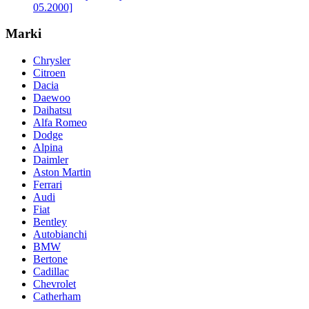
05.2000]
Marki
Chrysler
Citroen
Dacia
Daewoo
Daihatsu
Alfa Romeo
Dodge
Alpina
Daimler
Aston Martin
Ferrari
Audi
Fiat
Bentley
Autobianchi
BMW
Bertone
Cadillac
Chevrolet
Catherham