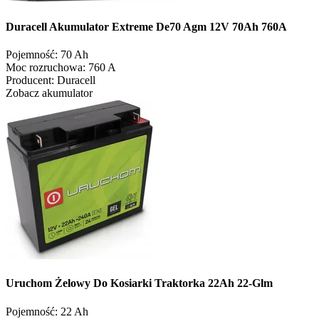
Duracell Akumulator Extreme De70 Agm 12V 70Ah 760A
Pojemność:
70 Ah
Moc rozruchowa:
760 A
Producent:
Duracell
Zobacz akumulator
Uruchom Żelowy Do Kosiarki Traktorka 22Ah 22-Glm
Pojemność:
22 Ah