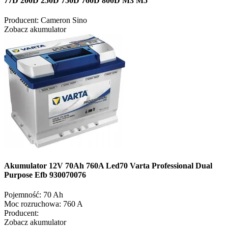
77D 200D 250D 750D 760D 800D M3 M5
Producent:
Cameron Sino
Zobacz akumulator
Akumulator 12V 70Ah 760A Led70 Varta Professional Dual
Purpose Efb 930070076
Pojemność:
70 Ah
Moc rozruchowa:
760 A
Producent:
Zobacz akumulator