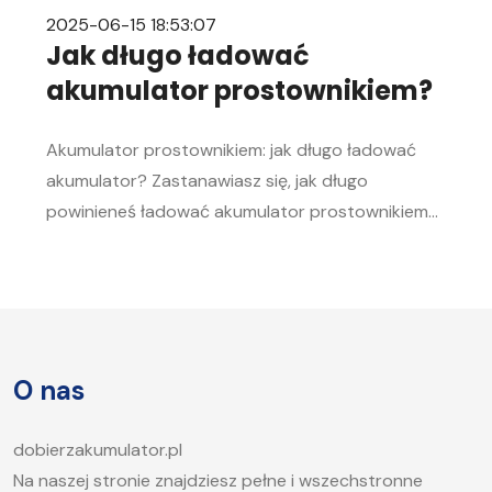
2025-06-15 18:53:07
Jak długo ładować
akumulator prostownikiem?
Akumulator prostownikiem: jak długo ładować
akumulator? Zastanawiasz się, jak długo
powinieneś ładować akumulator prostownikiem?
To pytanie zadaje sobie wielu kierowców.
Akumulator to serce każdego samochodu, a jego
sprawność jest kluczowa, aby móc bez problemu
uruchomić silnik, zwłaszcza w chłodne dni. W tym
artykule postaramy się odpowiedzieć na pytanie,
O nas
jak długo ładować akumulator samochodowy i
jakie […]
dobierzakumulator.pl
Na naszej stronie znajdziesz pełne i wszechstronne