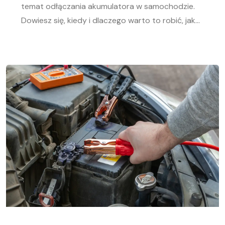
temat odłączania akumulatora w samochodzie.
Dowiesz się, kiedy i dlaczego warto to robić, jak
bezpiecznie odłączyć i podłączyć akumulator
samochodowy. Nasz przewodnik krok po kroku
pomoże Ci sprawnie przeprowadzić tę czynność,
niezależnie od Twojego doświadczenia w
mechanice samochodowej. Objawy
rozładowanego akumulatora Rozładowanie
akumulatora w aucie to problem, którego żaden
kierowca […]