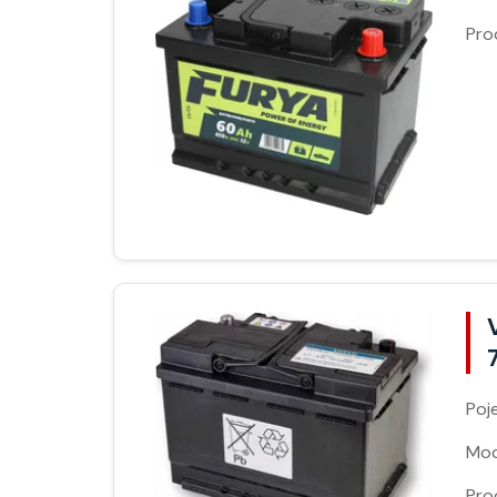
Pro
Poj
Moc
Pro