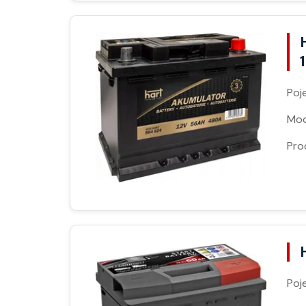
Poj
Moc
Pro
Poj