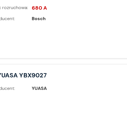
 rozruchowa:
680 A
ducent:
Bosch
YUASA YBX9027
ducent:
YUASA