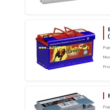
Poj
Moc
Pro
Poj