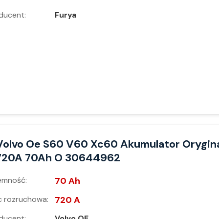
ducent:
Furya
Volvo Oe S60 V60 Xc60 Akumulator Orygin
720A 70Ah O 30644962
emność:
70 Ah
 rozruchowa:
720 A
ducent:
Volvo OE