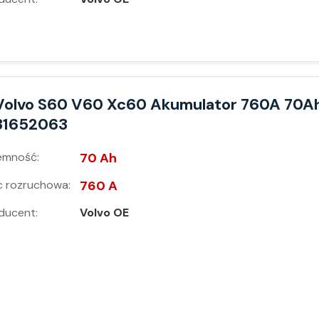
Volvo S60 V60 Xc60 Akumulator 760A 70A
31652063
emność:
70 Ah
 rozruchowa:
760 A
ducent:
Volvo OE