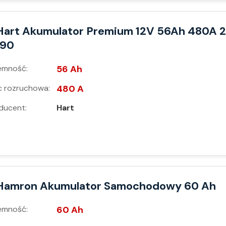
Hart Akumulator Premium 12V 56Ah 480A 2
190
emność:
56 Ah
 rozruchowa:
480 A
ducent:
Hart
Hamron Akumulator Samochodowy 60 Ah
emność:
60 Ah