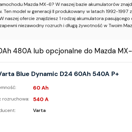
amochodu Mazda MX-6? W naszej bazie akumulatorów znajdzi
Ten model w generacji II produkowany w latach 1992-1997 z 
 naszej ofercie znajdziesz 1 rodzaj akumulatora pasująceg
apewni niezawodny rozruch i długą żywotność w Twoim Ma
h 480A lub opcjonalne do Mazda MX-6 I
Varta Blue Dynamic D24 60Ah 540A P+
emność:
60 Ah
 rozruchowa:
540 A
ducent:
Varta