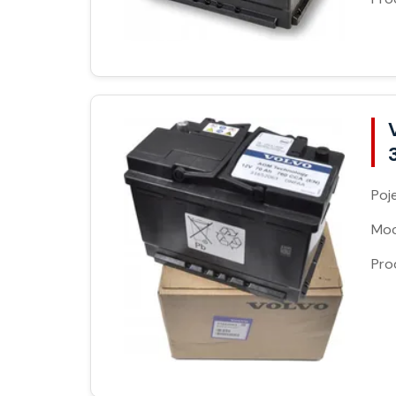
Poj
Moc
Pro