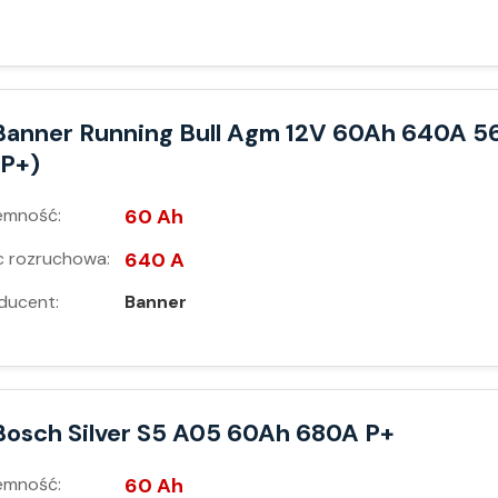
Banner Running Bull Agm 12V 60Ah 640A 5
(P+)
emność:
60 Ah
 rozruchowa:
640 A
ducent:
Banner
Bosch Silver S5 A05 60Ah 680A P+
emność:
60 Ah